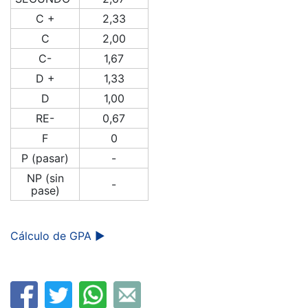
C +
2,33
C
2,00
C-
1,67
D +
1,33
D
1,00
RE-
0,67
F
0
P (pasar)
-
NP (sin
-
pase)
Cálculo de GPA ►