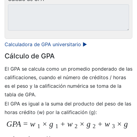
Calculadora de GPA universitario ►
Cálculo de GPA
El GPA se calcula como un promedio ponderado de las
calificaciones, cuando el número de créditos / horas
es el peso y la calificación numérica se toma de la
tabla de GPA.
El GPA es igual a la suma del producto del peso de las
horas crédito (w) por la calificación (g):
GPA
=
w
×
g
+
w
×
g
+
w
×
g
1
1
2
2
3