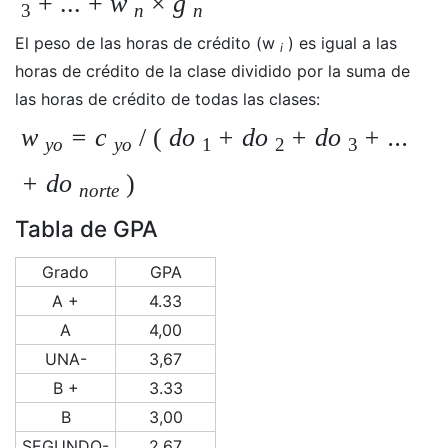
+ ... +
w
×
g
3
n
n
El peso de las horas de crédito (w
) es igual a las
i
horas de crédito de la clase dividido por la suma de
las horas de crédito de todas las clases:
w
= c
/ (
do
+ do
+ do
+ ...
yo
yo
1
2
3
+ do
)
norte
Tabla de GPA
Grado
GPA
A +
4.33
A
4,00
UNA-
3,67
B +
3.33
B
3,00
SEGUNDO-
2,67