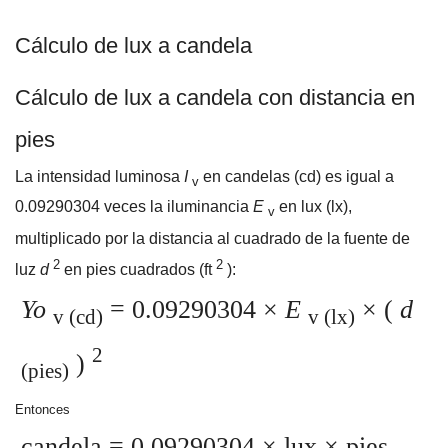
Cálculo de lux a candela
Cálculo de lux a candela con distancia en
pies
La intensidad luminosa
I
en candelas (cd) es igual a
v
0.09290304
veces la iluminancia
E
en lux (lx),
v
multiplicado por la distancia al cuadrado de la fuente de
2
2
luz
d
en pies cuadrados (ft
):
Yo
= 0.09290304
×
E
× (
d
v (cd)
v (lx)
2
)
(pies)
Entonces
candela = 0.09290304
×
lux × pies