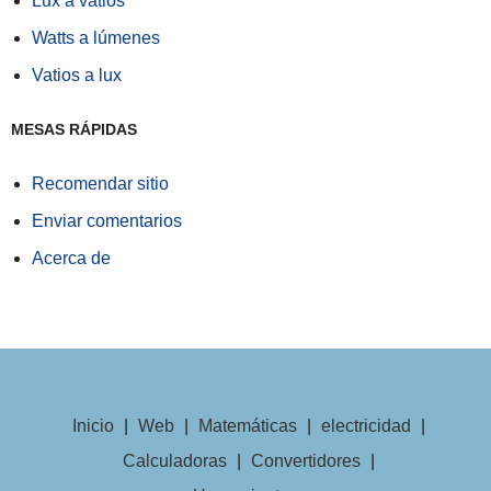
Lux a vatios
Watts a lúmenes
Vatios a lux
MESAS RÁPIDAS
Recomendar sitio
Enviar comentarios
Acerca de
Inicio
|
Web
|
Matemáticas
|
electricidad
|
Calculadoras
|
Convertidores
|