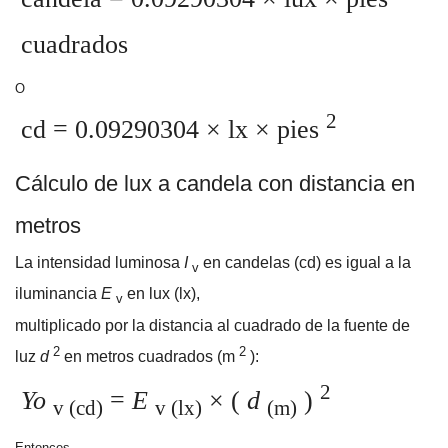
cuadrados
O
2
cd = 0.09290304
×
lx × pies
Cálculo de lux a candela con distancia en
metros
La intensidad luminosa
I
en candelas (cd) es igual a la
v
iluminancia
E
en lux (lx),
v
multiplicado por la distancia al cuadrado de la fuente de
2
2
luz
d
en metros cuadrados (m
):
2
Yo
=
E
× (
d
)
v (cd)
v (lx)
(m)
Entonces