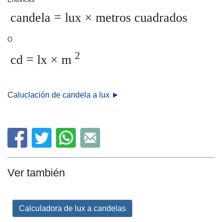
candela = lux × metros cuadrados
O
2
cd = lx × m
Caluclación de candela a lux ►
Ver también
Calculadora de lux a candelas