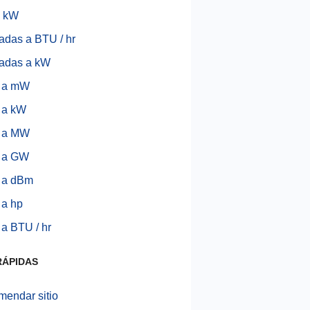
 kW
adas a BTU / hr
adas a kW
s a mW
 a kW
s a MW
s a GW
 a dBm
 a hp
 a BTU / hr
RÁPIDAS
endar sitio