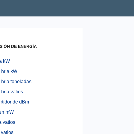
SIÓN DE ENERGÍA
a kW
 hr a kW
 hr a toneladas
 hr a vatios
rtidor de dBm
en mW
 vatios
vatios