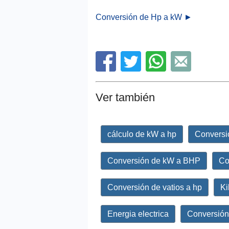
Conversión de Hp a kW ►
Ver también
cálculo de kW a hp
Conversi
Conversión de kW a BHP
Co
Conversión de vatios a hp
Ki
Energia electrica
Conversión