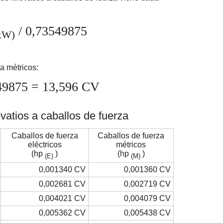
/ 0,73549875
kW)
a métricos:
49875 = 13,596 CV
vatios a caballos de fuerza
Caballos de fuerza
Caballos de fuerza
eléctricos
métricos
(hp
)
(hp
)
(E)
(M)
0,001340 CV
0,001360 CV
0,002681 CV
0,002719 CV
0,004021 CV
0,004079 CV
0,005362 CV
0,005438 CV