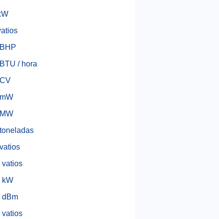
 kW
vatios
 BHP
BTU / hora
 CV
 mW
 MW
toneladas
vatios
vatios
 kW
 dBm
vatios