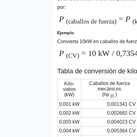
por:
P
=
P
(caballos de fuerza)
(
Ejemplo
Convierta 10kW en caballos de fuerz
P
= 10 kW / 0,735
(CV)
Tabla de conversión de kilo
Caballos de fuerza
Kilo-
mecánicos
vatios
(hp
)
(kW)
(I)
0,001 kW
0,001341 CV
0,002 kW
0,002682 CV
0,003 kW
0,004023 CV
0,004 kW
0,005364 CV