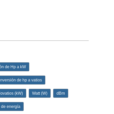
ón de Hp a kW
nversión de hp a vatios
lovatios (kW)
Watt (W)
dBm
 de energía