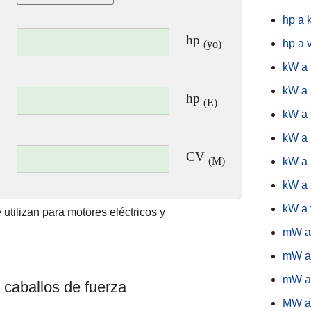
hp a
hp
hp a 
(yo)
kW a
kW a 
hp
(E)
kW a
kW a
CV
(M)
kW a
kW a 
kW a 
 utilizan para motores eléctricos y
mW a 
mW a
mW a
 caballos de fuerza
MW a 