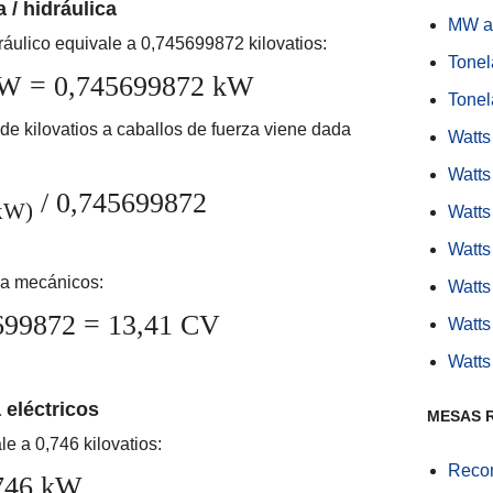
 / hidráulica
MW a
áulico equivale a 0,745699872 kilovatios:
Tonel
2 W = 0,745699872 kW
Tonel
de kilovatios a caballos de fuerza viene dada
Watt
Watts
/ 0,745699872
kW)
Watt
Watt
za mecánicos:
Watts
699872 = 13,41 CV
Watts
Watts
 eléctricos
MESAS 
le a 0,746 kilovatios:
Recom
,746 kW