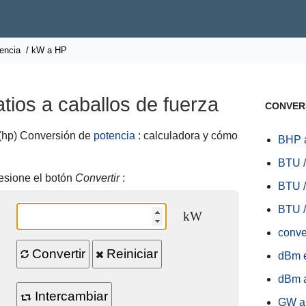
encia
/ kW a HP
tios a caballos de fuerza
CONVER
 (hp) Conversión de
potencia
: calculadora y cómo
BHP 
BTU /
esione el botón
Convertir
:
BTU /
BTU /
kW
conve
Convertir
Reiniciar
dBm 
dBm a
Intercambiar
GW a 