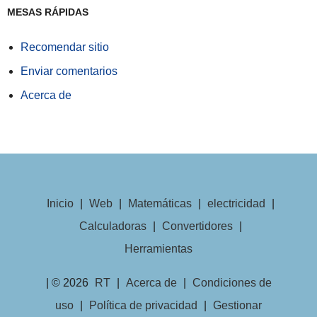
MESAS RÁPIDAS
Recomendar sitio
Enviar comentarios
Acerca de
Inicio
|
Web
|
Matemáticas
|
electricidad
|
Calculadoras
|
Convertidores
|
Herramientas
| © 2026
RT
|
Acerca de
|
Condiciones de
uso
|
Política de privacidad
|
Gestionar