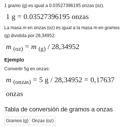
1 gramo (g) es igual a 0.03527396195 onzas (oz).
1 g = 0.03527396195 onzas
La masa
m
en onzas (oz) es igual a la masa m en gramos
(g) dividida por 28,34952:
m
=
m
/ 28,34952
(oz)
(g)
Ejemplo
Convertir 5g en onzas:
m
= 5 g / 28,34952 = 0,17637
(onzas)
onzas
Tabla de conversión de gramos a onzas
Gramos (g)
Onzas (oz)