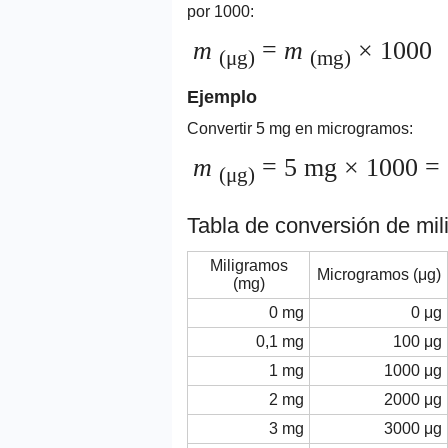
por 1000:
m
=
m
× 1000
(μg)
(mg)
Ejemplo
Convertir 5 mg en microgramos:
m
= 5 mg × 1000 =
(μg)
Tabla de conversión de mi
Miligramos
Microgramos (μg)
(mg)
0 mg
0 μg
0,1 mg
100 μg
1 mg
1000 μg
2 mg
2000 μg
3 mg
3000 μg