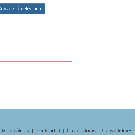
onversión eléctrica
|
Matemáticas
|
electricidad
|
Calculadoras
|
Convertidores