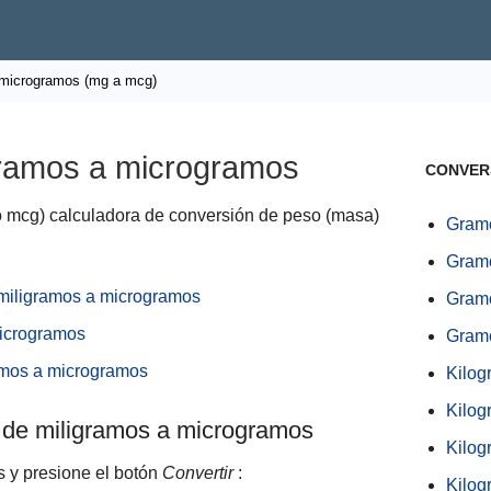
 microgramos (mg a mcg)
gramos a microgramos
CONVER
o mcg) calculadora de conversión de peso (masa)
Gramo
Gramo
 miligramos a microgramos
Gram
microgramos
Gramo
amos a microgramos
Kilog
Kilog
 de miligramos a microgramos
Kilog
s y presione el botón
Convertir
:
Kilog