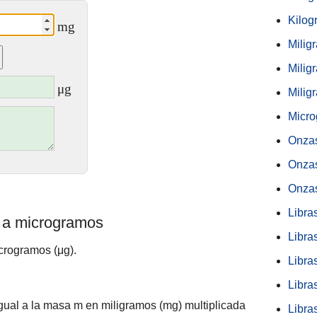
Kilog
mg
Milig
Milig
μg
Milig
Micro
Onza
Onzas
Onzas
Libra
 a microgramos
Libra
crogramos (μg).
Libra
Libra
gual a la masa m en miligramos (mg) multiplicada
Libra