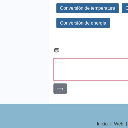
Conversión de temperatura
C
Conversión de energía
💬
⟶
Inicio
|
Web