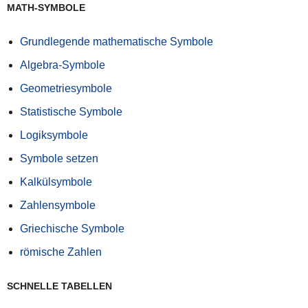
MATH-SYMBOLE
Grundlegende mathematische Symbole
Algebra-Symbole
Geometriesymbole
Statistische Symbole
Logiksymbole
Symbole setzen
Kalkülsymbole
Zahlensymbole
Griechische Symbole
römische Zahlen
SCHNELLE TABELLEN