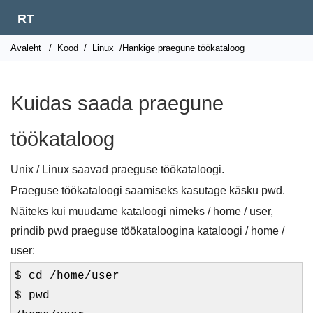
RT
Avaleht
/
Kood
/
Linux
/Hankige praegune töökataloog
Kuidas saada praegune
töökataloog
Unix / Linux saavad praeguse töökataloogi.
Praeguse töökataloogi saamiseks kasutage käsku pwd.
Näiteks kui muudame kataloogi nimeks / home / user,
prindib pwd praeguse töökataloogina kataloogi / home /
user:
$ cd /home/user
$ pwd