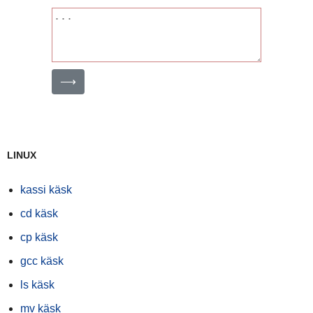
⟶
LINUX
kassi käsk
cd käsk
cp käsk
gcc käsk
ls käsk
mv käsk