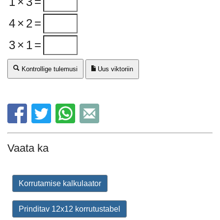
1
×
3
=
4
×
2
=
3
×
1
=
Kontrollige tulemusi
Uus viktoriin
Vaata ka
Korrutamise kalkulaator
Prinditav 12x12 korrutustabel