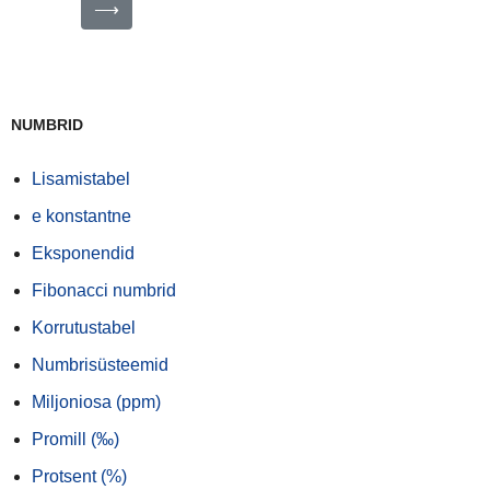
⟶
NUMBRID
Lisamistabel
e konstantne
Eksponendid
Fibonacci numbrid
Korrutustabel
Numbrisüsteemid
Miljoniosa (ppm)
Promill (‰)
Protsent (%)