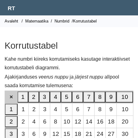
RT
Avaleht
/
Matemaatika
/
Numbrid
/Korrutustabel
Korrutustabel
Kahe numbri kiireks korrutamiseks kasutage interaktiivset
korrutustabeli diagrammi.
Ajakirjanduses
veerus nuppu
ja
järjest nuppu
allpool
saada korrutamise tulemusena:
×
1
2
3
4
5
6
7
8
9
10
1
1
2
3
4
5
6
7
8
9
10
2
2
4
6
8
10
12
14
16
18
20
3
3
6
9
12
15
18
21
24
27
30