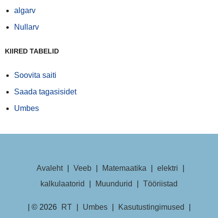
algarv
Nullarv
KIIRED TABELID
Soovita saiti
Saada tagasisidet
Umbes
Avaleht
|
Veeb
|
Matemaatika
|
elektri
|
kalkulaatorid
|
Muundurid
|
Tööriistad
| © 2026
RT
|
Umbes
|
Kasutustingimused
|