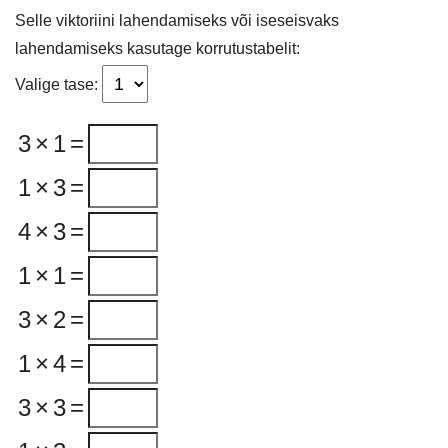
Selle viktoriini lahendamiseks või iseseisvaks
lahendamiseks kasutage korrutustabelit:
Valige tase:
3
×
1
=
1
×
3
=
4
×
3
=
1
×
1
=
3
×
2
=
1
×
4
=
3
×
3
=