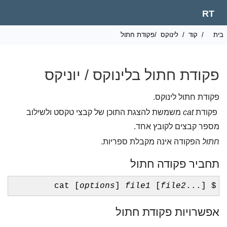
RT
ית
/
קוד
/
לינוקס
/פקודת חתול
פקודת חתול בלינוקס / יוניקס
פקודת חתול לינוקס.
פקודת
cat
משמשת להצגת התוכן של קבצי טקסט ולשילוב
מספר קבצים לקובץ אחד.
חתול
הפקודה אינה מקבלת ספריות.
תחביר פקודה חתול
options
]
file1
[
file2
...]
$ cat [
אפשרויות פקודת חתול