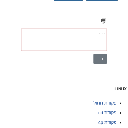
💬
⟶
LINU
פקודת חתול
פקודת cd
פקודת cp