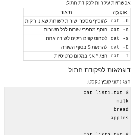
אפשרויות עיקריות לפקודת חתול:
אוֹפְּצִיָה
תיאור
cat -b
להוסיף מספרי שורות לשורות שאינן ריקות
cat -n
הוסף מספרי שורות לכל השורות
cat -s
לסחוט קווים ריקים לשורה אחת
cat -E
להראות $ בסוף השורה
cat -T
הצג ^ אני במקום כרטיסיות
דוגמאות לפקודת חתול
הצג נתוני קובץ טקסט:
$ cat list1.txt
milk
bread
apples