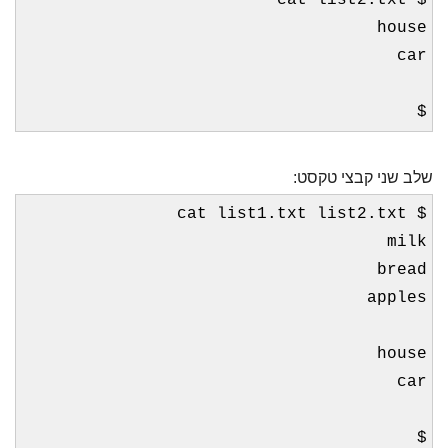
$ cat list2.txt
house
car
$
שלב שני קבצי טקסט:
$ cat list1.txt list2.txt
milk
bread
apples
house
car
$