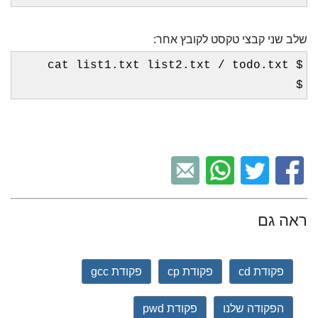
שלב שני קבצי טקסט לקובץ אחר:
$ cat list1.txt list2.txt / todo.txt
$
ראה גם
פקודת cd
פקודת cp
פקודת gcc
הפקודה שלנו
פקודת pwd