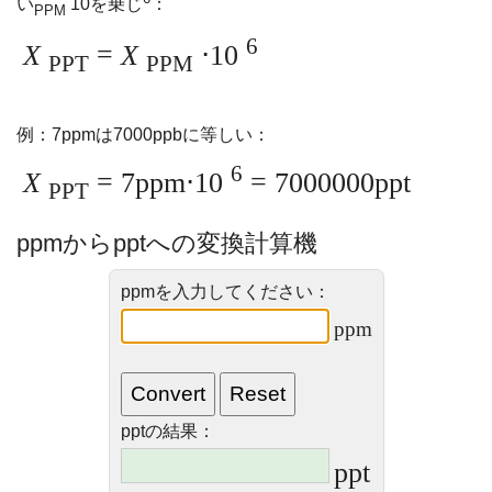
い
10を乗じ
：
PPM
6
X
=
X
⋅10
PPT
PPM
例：7ppmは7000ppbに等しい：
6
X
= 7ppm⋅10
= 7000000ppt
PPT
ppmからpptへの変換計算機
ppmを入力してください：
ppm
pptの結果：
ppt