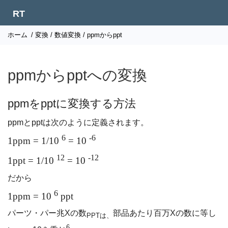
RT
ホーム
/
変換
/
数値変換
/ ppmからppt
ppmからpptへの変換
ppmをpptに変換する方法
ppmとpptは次のように定義されます。
6
-6
1ppm = 1/10
= 10
12
-12
1ppt = 1/10
= 10
だから
6
1ppm = 10
ppt
パーツ・パー兆Xの数
部品あたり百万Xの数に等し
PPTは、
6