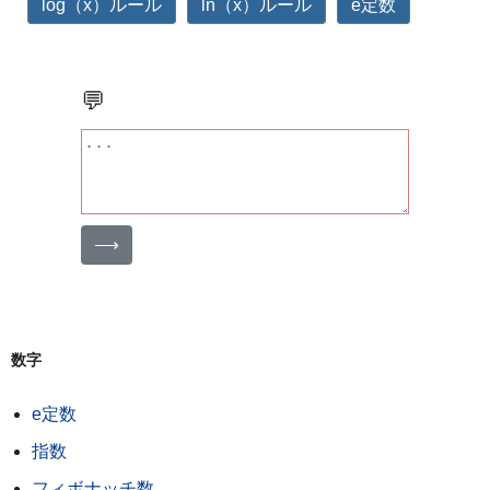
log（x）ルール
ln（x）ルール
e定数
💬
⟶
数字
e定数
指数
フィボナッチ数