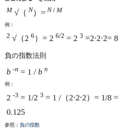
M
N
N
/
M
√（
）=
例：
2
6
6/2
3
√（2
）= 2
= 2
=2⋅2⋅2= 8
負の指数法則
-n
n
b
= 1 /
b
例：
-3
3
2
= 1/2
= 1 /（2⋅2⋅2）= 1/8 =
0.125
参照：
負の指数