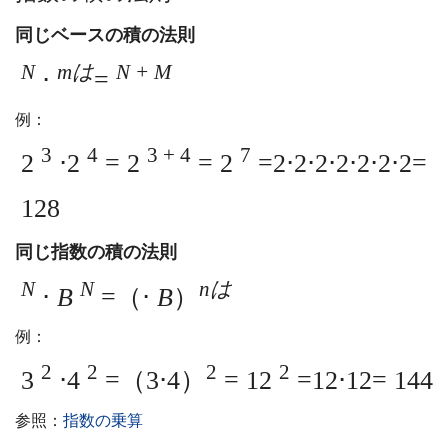
同じベースの積の法則
N
mは
N + M
⋅
=
例：
3
4
3 + 4
7
2
⋅2
= 2
= 2
=2⋅2⋅2⋅2⋅2⋅2⋅2=
128
同じ指数の積の法則
N
N
nは
⋅
B
=（⋅
B
）
例：
2
2
2
2
3
⋅4
=（3⋅4）
= 12
=12⋅12= 144
参照：
指数の乗算