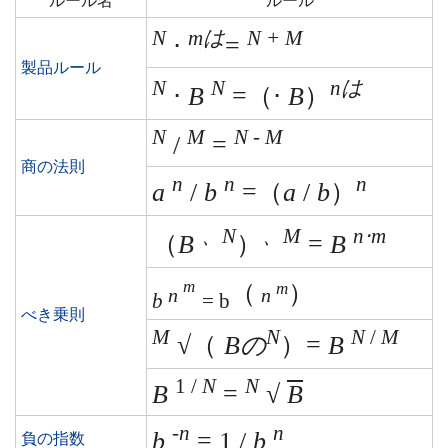
ルール名
ルール
N
mは
N + M
⋅
=
製品ルール
N
N
nは
⋅
B
=（⋅
B
）
N
M
N
-
M
/
=
商の法則
n
n
n
a
/
b
=（
a
/
b
）
、N
、M
n⋅m
（
B
）
=
B
m
（
）
m
n
n
b
= b
べき乗則
M
N
N
/
M
√（
Bの
）=
B
1 /
N
N
B
=
√
B
-n
n
b
= 1 /
b
負の指数