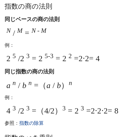
指数の商の法則
同じベースの商の法則
N
M
N
-
M
/
=
例：
5
3
5-3
2
2
/2
= 2
= 2
=2⋅2= 4
同じ指数の商の法則
n
n
n
a
/
b
=（
a
/
b
）
例：
3
3
3
3
4
/2
=（4/2）
= 2
=2⋅2⋅2= 8
参照：
指数の除算