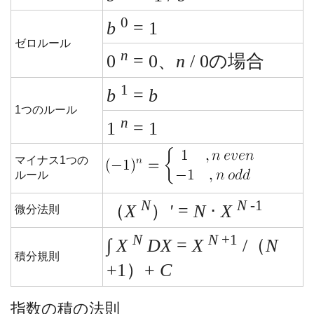
0
b
= 1
ゼロルール
n
0
= 0、
n
/ 0の場合
1
b
=
b
1つのルール
n
1
= 1
マイナス1つの
ルール
N
N
-1
（
X
）
'
=
N
⋅
X
微分法則
N
N
+1
∫
X
DX
=
X
/（
N
積分規則
+1）+
C
指数の積の法則