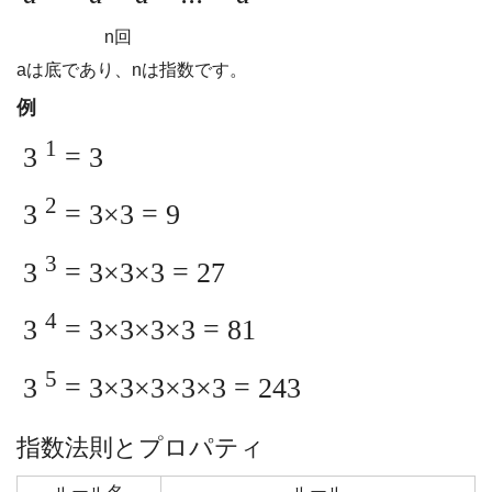
n回
aは底であり、nは指数です。
例
1
3
= 3
2
3
= 3×3 = 9
3
3
= 3×3×3 = 27
4
3
= 3×3×3×3 = 81
5
3
= 3×3×3×3×3 = 243
指数法則とプロパティ