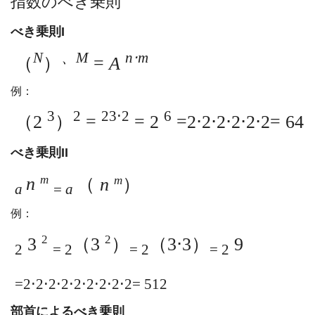
指数のべき乗則
べき乗則I
N
、M
n⋅m
（
）
=
A
例：
3
2
23⋅2
6
（2
）
=
= 2
=2⋅2⋅2⋅2⋅2⋅2= 64
べき乗則II
m
n
（
n
）
m
a
=
a
例：
2
2
3
（3
）
（3⋅3）
9
2
= 2
= 2
= 2
=2⋅2⋅2⋅2⋅2⋅2⋅2⋅2⋅2= 512
部首によるべき乗則