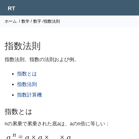
RT
ホーム
/
数学
/
数字
/指数法則
指数法則
指数法則、指数の法則および例。
指数とは
指数法則
指数計算機
指数とは
nの累乗で累乗された底aは、aのn倍に等しい：
n
a
=
a
×
a
×
...
×
a