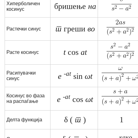
Хиперболичен
бришење
на
косинус
т
греши
во
Растечки синус
t
cos
at
Расте косинус
-at
Расипувачки
e
sin
ωt
синус
Косинус во фаза
-at
e
cos
ωt
на распаѓање
δ (
т
)
1
Делта функција
како