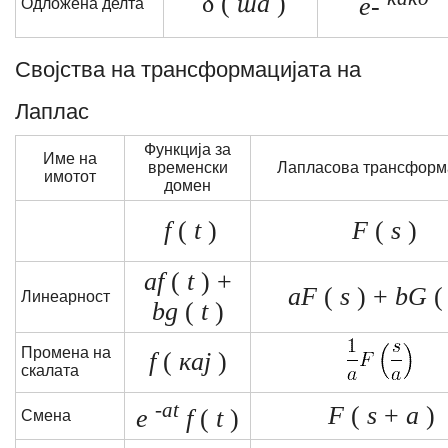
δ (
та
)
е-
Одложена делта
Својства на трансформацијата на
Лаплас
Функција за
Име на
временски
Лапласова трансформ
имотот
домен
f
(
t
)
F
(
s
)
af
(
t
) +
aF
(
s
) +
bG
Линеарност
bg
(
t
)
Промена на
f
(
кај
)
скалата
-at
F
(
s
+
a
)
e
f
(
t
)
Смена