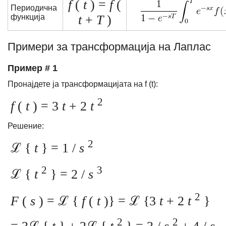
f
(
t
) =
f
(
Периодична
функција
t
+
T
)
Примери за трансформација на Лаплас
Пример # 1
Пронајдете ја трансформацијата на f (t):
2
f
(
t
) = 3
t
+ 2
t
Решение:
2
ℒ {
t
} = 1 /
s
2
3
ℒ {
t
} = 2 /
s
2
F
(
s
) = ℒ {
f
(
t
)} = ℒ {3
t
+ 2
t
}
2
2