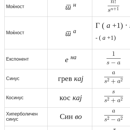
н
т
Моќност
Γ (
a
+1) ⋅
а
т
Моќност
- (
a
+1)
на
е
Експонент
грев
кај
Синус
кос
кај
Косинус
Хиперболичен
Син
во
синус