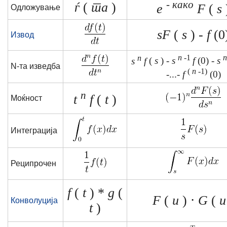
-
како
ѓ
(
та
)
e
F
(
s
Одложување
sF
(
s
) -
f
(0
Извод
n
n
-1
n
s
f
(
s
) -
s
f
(0) -
s
N-та изведба
(
n
-1)
-...-
f
(0)
n
t
f
(
t
)
Моќност
Интеграција
Реципрочен
f
(
t
) *
g
(
F
(
и
) ⋅
G
(
и
Конволуција
t
)