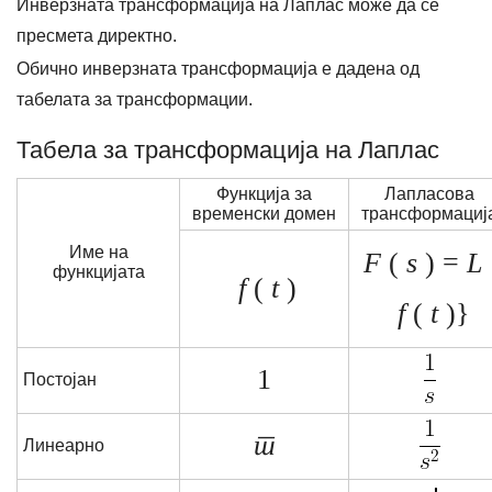
Инверзната трансформација на Лаплас може да се
пресмета директно.
Обично инверзната трансформација е дадена од
табелата за трансформации.
Табела за трансформација на Лаплас
Функција за
Лапласова
временски домен
трансформациј
Име на
F
(
s
) =
L
функцијата
f
(
t
)
f
(
t
)}
1
Постојан
т
Линеарно