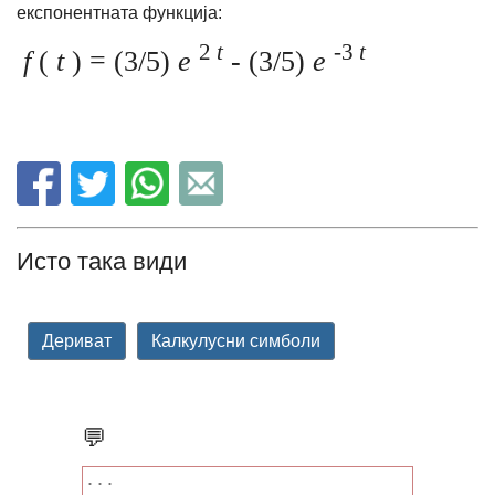
експонентната функција:
2
t
-3
t
f
(
t
) = (3/5)
e
- (3/5)
e
Исто така види
Дериват
Калкулусни симболи
💬