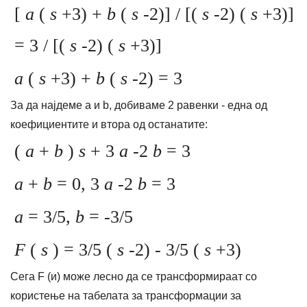
[
a
(
s
+3) +
b
(
s
-2)] / [(
s
-2) (
s
+3)]
= 3 / [(
s
-2) (
s
+3)]
a
(
s
+3) +
b
(
s
-2) = 3
За да најдеме a и b, добиваме 2 равенки - една од
коефициентите и втора од останатите:
(
a
+
b
)
s
+ 3
a
-2
b
= 3
a
+
b
= 0, 3
a
-2
b
= 3
a
= 3/5,
b
= -3/5
F
(
s
) = 3/5 (
s
-2) - 3/5 (
s
+3)
Сега F (и) може лесно да се трансформираат со
користење на табелата за трансформации за