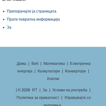
Препорачајте ја страницата
Прати повратна информација
За
Дома
|
Веб
|
Математика
|
Електрична
енергија
|
Калкулатори
|
Конвертори
|
Алатки
| © 2026
RT
|
За
|
Услови на употреба
|
Политика за приватност
|
Управувајте со
колачиња