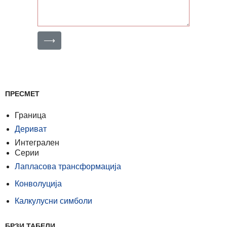
⟶
ПРЕСМЕТ
Граница
Дериват
Интегрален
Серии
Лапласова трансформација
Конволуција
Калкулусни симболи
БРЗИ ТАБЕЛИ