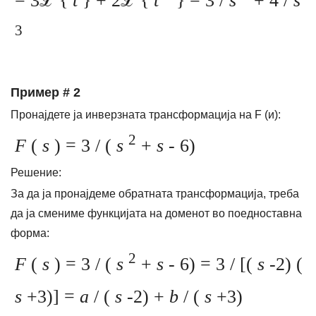
= 3ℒ {
t
}
+ 2ℒ {
t
} = 3 /
s
+ 4 /
s
3
Пример # 2
Пронајдете ја инверзната трансформација на F (и):
2
F
(
s
) = 3 / (
s
+
s
- 6)
Решение:
За да ја пронајдеме обратната трансформација, треба
да ја смениме функцијата на доменот во поедноставна
форма:
2
F
(
s
) = 3 / (
s
+
s
- 6) = 3 / [(
s
-2) (
s
+3)] =
a
/ (
s
-2) +
b
/ (
s
+3)