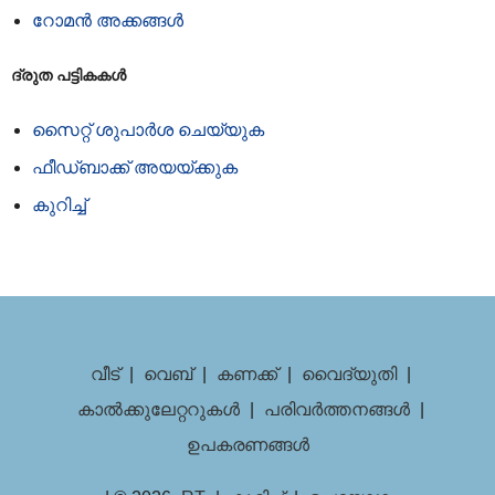
റോമൻ അക്കങ്ങൾ
ദ്രുത പട്ടികകൾ
സൈറ്റ് ശുപാർശ ചെയ്യുക
ഫീഡ്‌ബാക്ക് അയയ്‌ക്കുക
കുറിച്ച്
വീട്
|
വെബ്
|
കണക്ക്
|
വൈദ്യുതി
|
കാൽക്കുലേറ്ററുകൾ
|
പരിവർത്തനങ്ങൾ
|
ഉപകരണങ്ങൾ