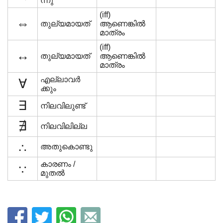
ന്നു
(iff)
⇔
തുല്യമായത്
ആണെങ്കിൽ
മാത്രം
(iff)
↔
തുല്യമായത്
ആണെങ്കിൽ
മാത്രം
എല്ലാവർ
∀
ക്കും
∃
നിലവിലുണ്ട്
∄
നിലവിലില്ല
∴
അതുകൊണ്ടു
കാരണം /
∵
മുതൽ