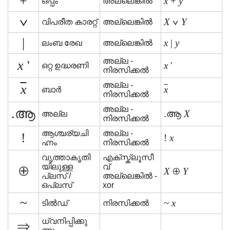
+
x
+
y
ഒപ്പം
അല്ലെങ്കിൽ
∨
X
∨
Y
വിപരീത കാരറ്റ്
അല്ലെങ്കിൽ
|
x
|
y
ലംബ രേഖ
അല്ലെങ്കിൽ
അല്ല -
x
'
x
'
ഒറ്റ ഉദ്ധരണി
നിരസിക്കൽ
അല്ല -
x
x
ബാർ
നിരസിക്കൽ
അല്ല -
.ആ
.ആ
X
അല്ല
നിരസിക്കൽ
ആശ്ചര്യചി
അല്ല -
!
!
x
ഹ്നം
നിരസിക്കൽ
വൃത്താകൃതി
എക്സ്ക്ലൂസീ
യിലുള്ള
വ്
⊕
X
⊕
Y
പ്ലസ് /
അല്ലെങ്കിൽ -
ഒപ്ലസ്
xor
~
~
x
ടിൽഡ്
നിരസിക്കൽ
ധ്വനിപ്പിക്കു
⇒