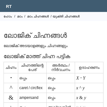
RT
ഹോം
/
മഠം
/
മഠം ചിഹ്നങ്ങൾ
/ യുക്തി ചിഹ്നങ്ങൾ
ലോജിക് ചിഹ്നങ്ങൾ
ലോജിക് അടയാളങ്ങളും ചിഹ്നങ്ങളും
ലോജിക് മാത്ത് ചിഹ്ന പട്ടിക
ചിഹ്നത്തിന്റെ
അർത്ഥം /
ചിഹ്നം
ഉദാഹരണം
പേര്
നിർവചനം
⋅
X
⋅
Y
ഒപ്പം
ഒപ്പം
^
x
^
y
caret / circflex
ഒപ്പം
&
x
&
y
ampersand
ഒപ്പം