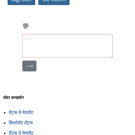
💬
⟶
पॉवर कन्व्हर्शन
वॅट्स ते मेगावॅट
किलोवॅट वॅट्स
वॅट्स ते मेगावॅट