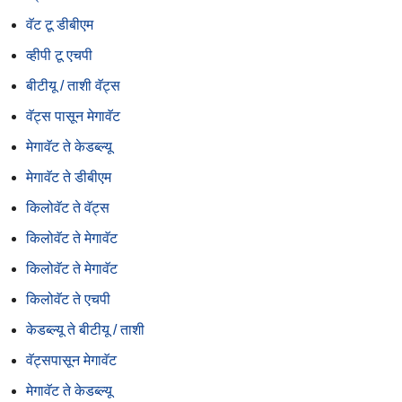
वॅट टू डीबीएम
व्हीपी टू एचपी
बीटीयू / ताशी वॅट्स
वॅट्स पासून मेगावॅट
मेगावॅट ते केडब्ल्यू
मेगावॅट ते डीबीएम
किलोवॅट ते वॅट्स
किलोवॅट ते मेगावॅट
किलोवॅट ते मेगावॅट
किलोवॅट ते एचपी
केडब्ल्यू ते बीटीयू / ताशी
वॅट्सपासून मेगावॅट
मेगावॅट ते केडब्ल्यू