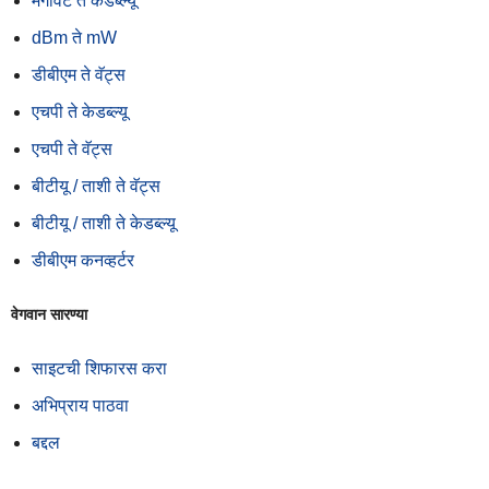
मेगावॅट ते केडब्ल्यू
dBm ते mW
डीबीएम ते वॅट्स
एचपी ते केडब्ल्यू
एचपी ते वॅट्स
बीटीयू / ताशी ते वॅट्स
बीटीयू / ताशी ते केडब्ल्यू
डीबीएम कनव्हर्टर
वेगवान सारण्या
साइटची शिफारस करा
अभिप्राय पाठवा
बद्दल