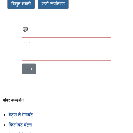
विद्युत शक्ती
उर्जा रूपांतरण
💬
⟶
पॉवर कन्व्हर्शन
वॅट्स ते मेगावॅट
किलोवॅट वॅट्स