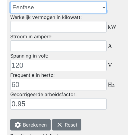
Werkelijk vermogen in kilowatt:
kW
Stroom in ampère:
A
Spanning in volt:
V
Frequentie in hertz:
Hz
Gecorrigeerde arbeidsfactor:
settings
clear
Berekenen
Reset