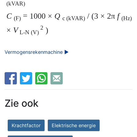
(kVAR)
C
= 1000 ×
Q
/ (3 × 2π
f
(F)
c (kVAR)
(Hz)
2
×
V
)
L-N (V)
Vermogensrekenmachine ►
Zie ook
Krachtfactor
Elektrische energie