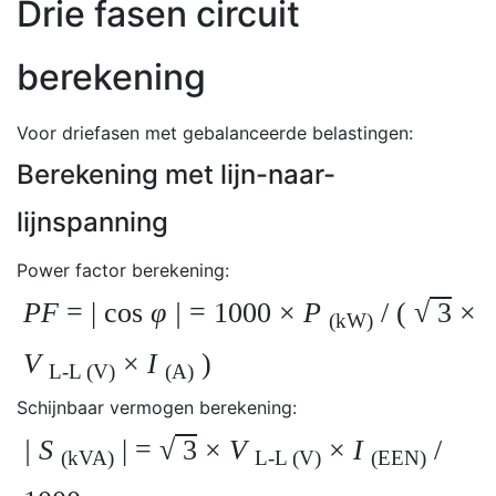
Drie fasen circuit
berekening
Voor driefasen met gebalanceerde belastingen:
Berekening met lijn-naar-
lijnspanning
Power factor berekening:
PF
= | cos
φ |
= 1000 ×
P
/ (
√
3
×
(kW)
V
×
I
)
L-L (V)
(A)
Schijnbaar vermogen berekening:
| S
| =
√
3
×
V
×
I
/
(kVA)
L-L (V)
(EEN)