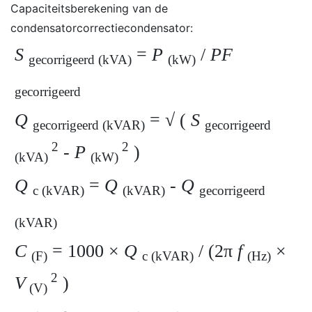
Capaciteitsberekening van de
condensatorcorrectiecondensator:
S
=
P
/
PF
gecorrigeerd (kVA)
(kW)
gecorrigeerd
Q
= √ (
S
gecorrigeerd (kVAR)
gecorrigeerd
2
2
-
P
)
(kVA)
(kW)
Q
=
Q
-
Q
c (kVAR)
(kVAR)
gecorrigeerd
(kVAR)
C
= 1000 ×
Q
/ (2π
f
×
(F)
c (kVAR)
(Hz)
2
V
)
(V)