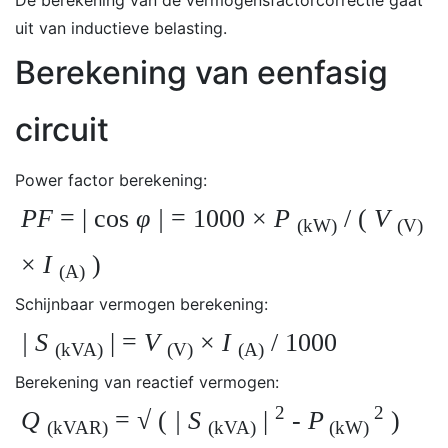
De berekening van de vermogensfactorcorrectie gaat
uit van inductieve belasting.
Berekening van eenfasig
circuit
Power factor berekening:
PF
= | cos
φ |
= 1000 ×
P
/ (
V
(kW)
(V)
×
I
)
(A)
Schijnbaar vermogen berekening:
| S
| =
V
×
I
/ 1000
(kVA)
(V)
(A)
Berekening van reactief vermogen:
2
2
Q
= √ (
| S
|
-
P
)
(kVAR)
(kVA)
(kW)