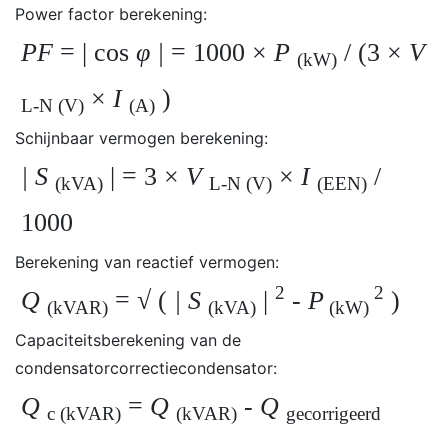
Power factor berekening:
PF
= | cos
φ |
= 1000 ×
P
/ (3 ×
V
(kW)
×
I
)
L-N (V)
(A)
Schijnbaar vermogen berekening:
| S
| = 3 ×
V
×
I
/
(kVA)
L-N (V)
(EEN)
1000
Berekening van reactief vermogen:
2
2
Q
= √ (
| S
|
-
P
)
(kVAR)
(kVA)
(kW)
Capaciteitsberekening van de
condensatorcorrectiecondensator:
Q
=
Q
-
Q
c (kVAR)
(kVAR)
gecorrigeerd