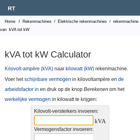
RT
Home
/
Rekenmachines
/
Elektrische rekenmachines
/
rekenmachine
van
kVA tot kW
kVA tot kW Calculator
Kilovolt-ampère (kVA)
naar
kilowatt (kW)
rekenmachine.
Voer het
schijnbare vermogen
in kilovoltampère en
de
arbeidsfactor in
en druk op de knop
Berekenen
om het
werkelijke vermogen
in kilowatt te krijgen:
Kilovolt-versterkers invoeren:
kVA
Vermogensfactor invoeren: