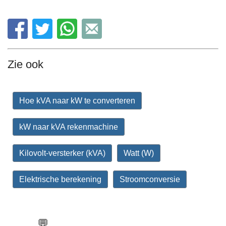
Zie ook
Hoe kVA naar kW te converteren
kW naar kVA rekenmachine
Kilovolt-versterker (kVA)
Watt (W)
Elektrische berekening
Stroomconversie
💬