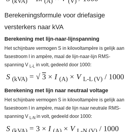
(kVA)
(A)
(V)
Berekeningsformule voor driefasige
versterkers naar kVA
Berekening met lijn-naar-lijnspanning
Het schijnbare vermogen S in kilovoltampère is gelijk aan
fasestroom I in ampère, maal de lijn-naar-lijn RMS-
spanning V
in volt, gedeeld door 1000:
L-L
S
=
√
3
×
I
×
V
/ 1000
(kVA)
(A)
L-L (V)
Berekening met lijn naar neutraal voltage
Het schijnbare vermogen S in kilovoltampère is gelijk aan
fasestroom I in ampère, maal de lijn naar neutrale RMS-
spanning V
in volt, gedeeld door 1000:
L-N
S
= 3 ×
I
×
V
/ 1000
(kVA)
(A)
L-N (V)