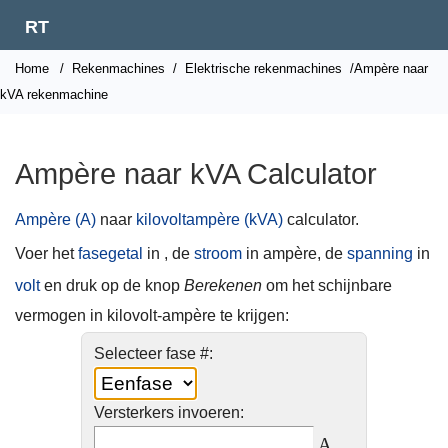
RT
Home
/
Rekenmachines
/
Elektrische rekenmachines
/Ampère naar
kVA rekenmachine
Ampère naar kVA Calculator
Ampère (A)
naar
kilovoltampère (kVA)
calculator.
Voer het
fasegetal
in , de
stroom
in ampère, de
spanning
in
volt
en druk op de knop
Berekenen
om het schijnbare
vermogen in kilovolt-ampère te krijgen:
Selecteer fase #:
Versterkers invoeren:
A