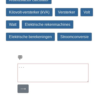
Kilovolt-versterker (kVA)
Versterker
Volt
Watt
Elektrische rekenmachines
Elektrische berekeningen
Stroomconversie
💬
⟶