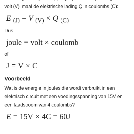
volt (V), maal de elektrische lading Q in coulombs (C):
E
=
V
×
Q
(J)
(V)
(C)
Dus
joule = volt × coulomb
of
J = V × C
Voorbeeld
Wat is de energie in joules die wordt verbruikt in een
elektrisch circuit met een voedingsspanning van 15V en
een laadstroom van 4 coulombs?
E
= 15V × 4C = 60J