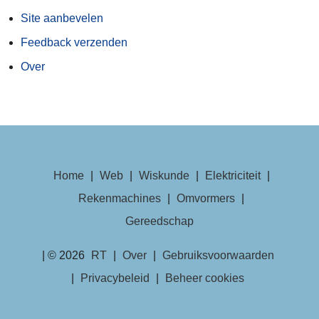
Site aanbevelen
Feedback verzenden
Over
Home
|
Web
|
Wiskunde
|
Elektriciteit
|
Rekenmachines
|
Omvormers
|
Gereedschap
| © 2026
RT
|
Over
|
Gebruiksvoorwaarden
|
Privacybeleid
|
Beheer cookies