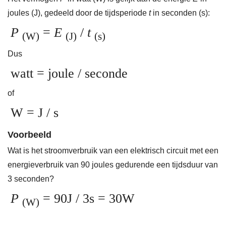
joules (J), gedeeld door de tijdsperiode
t
in seconden (s):
P
=
E
/
t
(W)
(J)
(s)
Dus
watt = joule / seconde
of
W = J / s
Voorbeeld
Wat is het stroomverbruik van een elektrisch circuit met een
energieverbruik van 90 joules gedurende een tijdsduur van
3 seconden?
P
= 90J / 3s = 30W
(W)