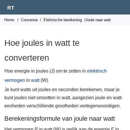
RT
Home
/
Conversie
/
Elektrische berekening
/Joule naar watt
Hoe joules in watt te
converteren
Hoe energie in joules (J) om te zetten in
elektrisch
vermogen
in
watt
(W).
Je kunt watts uit joules en seconden berekenen, maar je
kunt joules niet omzetten in watt, aangezien joule en watt-
eenheden verschillende grootheden vertegenwoordigen.
Berekeningsformule van joule naar watt
Het vermogen
P
in watt (W) is gelijk aan de energie
E
in