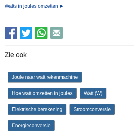
Watts in joules omzetten ►
Zie ook
Joule naar watt rekenmachine
Hoe watt omzetten in joules
Watt (W)
Elektrische berekening
Stroomconversie
Energieconversie