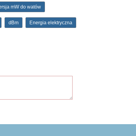
rsja mW do watów
dBm
Energia elektryczna