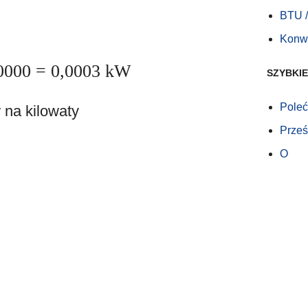
BTU /
Konw
0000 = 0,0003 kW
SZYBKIE
Poleć
 na kilowaty
Prześl
O