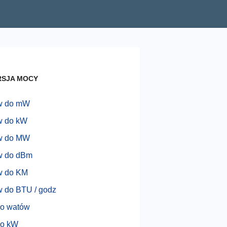
SJA MOCY
w do mW
w do kW
w do MW
w do dBm
w do KM
 do BTU / godz
o watów
o kW