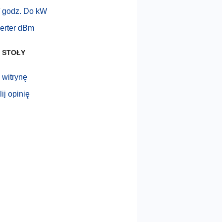
 godz. Do kW
erter dBm
 STOŁY
 witrynę
ij opinię