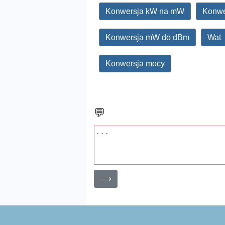
Konwersja kW na mW
Konwe
Konwersja mW do dBm
Wat
Konwersja mocy
💬
⟶