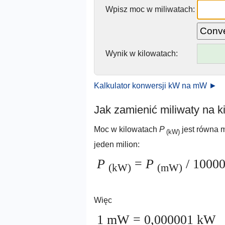
Wpisz moc w miliwatach:
Wynik w kilowatach:
Kalkulator konwersji kW na mW ►
Jak zamienić miliwaty na k
Moc w kilowatach
P
jest równa 
(kW)
jeden milion:
P
=
P
/ 1000
(kW)
(mW)
Więc
1 mW = 0,000001 kW