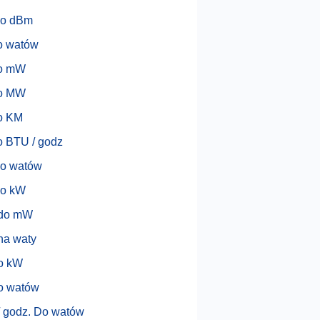
o dBm
o watów
o mW
o MW
o KM
 BTU / godz
o watów
o kW
do mW
na waty
o kW
o watów
 godz. Do watów