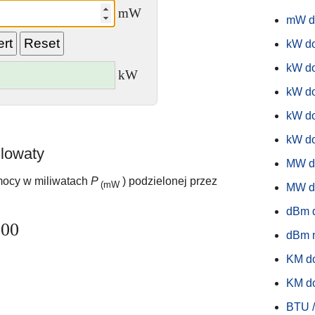
mW
mW d
kW d
kW d
kW
kW d
kW d
kW do
ilowaty
MW d
mocy w miliwatach
P
) podzielonej przez
(mW
MW d
dBm 
000
dBm 
KM d
KM d
BTU /