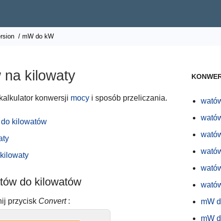
rsion
/ mW do kW
 na kilowaty
KONWER
 kalkulator konwersji
mocy
i sposób przeliczania.
wató
wató
 do kilowatów
wató
aty
wató
kilowaty
wató
atów do kilowatów
watów
ij przycisk
Convert
:
mW d
mW d