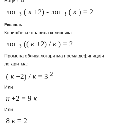
Нађи к за
лог
(
к
+2) - лог
(
к
) = 2
3
3
Решење:
Коришћење правила количника:
лог
((
к
+2) /
к
) = 2
3
Промена облика логаритма према дефиницији
логаритма:
2
(
к
+2) /
к
= 3
Или
к
+2 = 9
к
Или
8
к
= 2