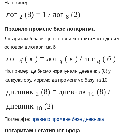
На пример:
лог
(8) = 1 / лог
(2)
2
8
Правило промене базе логаритма
Логаритам б базе к је основни логаритам к подељен
основом ц логаритма б.
лог
(
к
) = лог
(
к
) / лог
(
б
)
б
ц
ц
На пример, да бисмо израчунали дневник
(8) у
2
калкулатору, морамо да променимо базу на 10:
дневник
(8) = дневник
(8) /
2
10
дневник
(2)
10
Погледајте:
правило промене базе дневника
Логаритам негативног броја