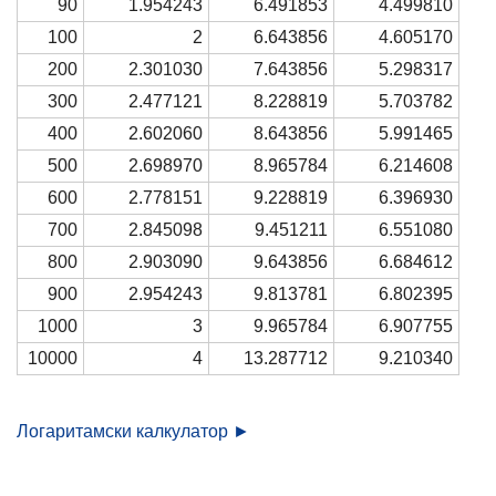
90
1.954243
6.491853
4.499810
100
2
6.643856
4.605170
200
2.301030
7.643856
5.298317
300
2.477121
8.228819
5.703782
400
2.602060
8.643856
5.991465
500
2.698970
8.965784
6.214608
600
2.778151
9.228819
6.396930
700
2.845098
9.451211
6.551080
800
2.903090
9.643856
6.684612
900
2.954243
9.813781
6.802395
1000
3
9.965784
6.907755
10000
4
13.287712
9.210340
Логаритамски калкулатор ►