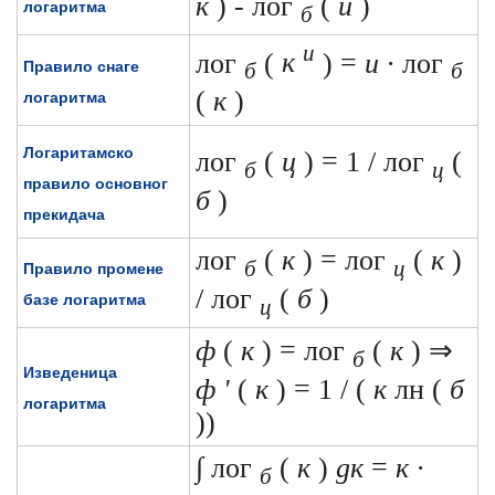
к
)
-
лог
(
и
)
логаритма
б
и
лог
(
к
) =
и ∙
лог
Правило снаге
б
б
(
к
)
логаритма
Логаритамско
лог
(
ц
) = 1 / лог
(
б
ц
правило основног
б
)
прекидача
лог
(
к
) = лог
(
к
)
б
ц
Правило промене
/ лог
(
б
)
базе логаритма
ц
ф
(
к
) = лог
(
к
)
⇒
б
Изведеница
ф '
(
к
) = 1 / (
к
лн (
б
логаритма
))
∫
лог
(
к
)
дк
=
к ∙
б