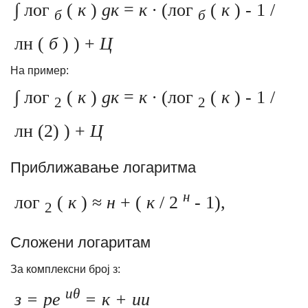
∫
лог
(
к
)
дк
=
к ∙
(лог
(
к
)
- 1 /
б
б
лн (
б
)
) +
Ц
На пример:
∫
лог
(
к
)
дк
=
к ∙
(лог
(
к
)
- 1 /
2
2
лн (2)
) +
Ц
Приближавање логаритма
н
лог
(
к
) ≈
н
+ (
к
/ 2
- 1),
2
Сложени логаритам
За комплексни број з:
иθ
з = ре
= к + ии