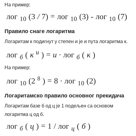
На пример:
лог
(3
/
7) = лог
(3) - лог
(7)
10
10
10
Правило снаге логаритма
Логаритам к подигнут у степен и је и пута логаритма к.
и
лог
(
к
) =
и ∙
лог
(
к
)
б
б
На пример:
8
лог
(2
) = 8
∙
лог
(2)
10
10
Логаритамско правило основног прекидача
Логаритам базе б од ц је 1 подељен са основом
логаритма ц од б.
лог
(
ц
) = 1 / лог
(
б
)
б
ц