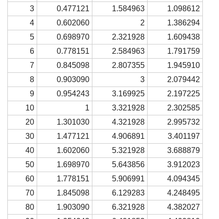
3
0.477121
1.584963
1.098612
4
0.602060
2
1.386294
5
0.698970
2.321928
1.609438
6
0.778151
2.584963
1.791759
7
0.845098
2.807355
1.945910
8
0.903090
3
2.079442
9
0.954243
3.169925
2.197225
10
1
3.321928
2.302585
20
1.301030
4.321928
2.995732
30
1.477121
4.906891
3.401197
40
1.602060
5.321928
3.688879
50
1.698970
5.643856
3.912023
60
1.778151
5.906991
4.094345
70
1.845098
6.129283
4.248495
80
1.903090
6.321928
4.382027