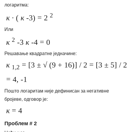
логаритма:
2
к ∙
(
к
-3) = 2
Или
2
к
-3
к
-4 = 0
Решавање квадратне једначине:
к
= [3 ± √ (9 + 16)] / 2 = [3 ± 5] / 2
1,2
= 4, -1
Пошто логаритам није дефинисан за негативне
бројеве, одговор је:
к
= 4
Проблем # 2