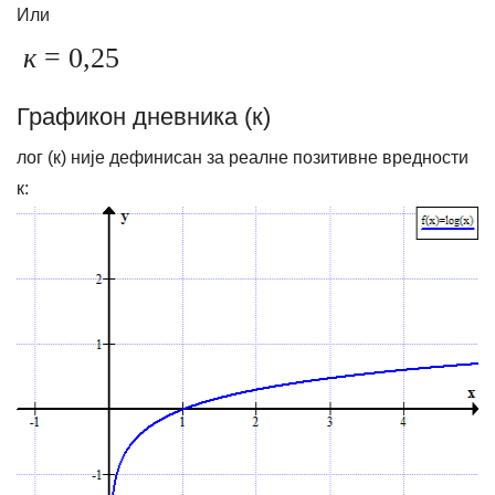
Или
к
= 0,25
Графикон дневника (к)
лог (к) није дефинисан за реалне позитивне вредности
к: