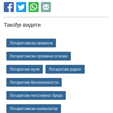
Такође видети
Логаритамска правила
Логаритамска промена основе
Логаритам нуле
Логаритам једног
Логаритам бесконачности
Логаритам негативног броја
Логаритамски калкулатор