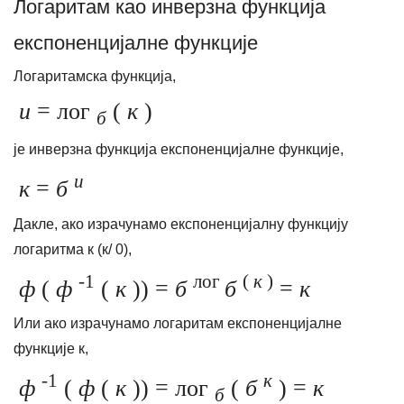
Логаритам као инверзна функција
експоненцијалне функције
Логаритамска функција,
и
= лог
(
к
)
б
је инверзна функција експоненцијалне функције,
и
к
=
б
Дакле, ако израчунамо експоненцијалну функцију
логаритма к (к/ 0),
-1
лог
(
к
)
ф
(
ф
(
к
)) =
б
б
=
к
Или ако израчунамо логаритам експоненцијалне
функције к,
-1
к
ф
(
ф
(
к
)) = лог
(
б
) =
к
б