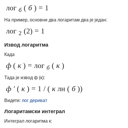
лог
(
б
) = 1
б
На пример, основни два логаритам два је један:
лог
(2) = 1
2
Извод логаритма
Када
ф
(
к
) = лог
(
к
)
б
Тада је извод ф (к):
ф '
(
к
) = 1 / (
к
лн (
б
))
Видети:
лог дериват
Логаритамски интеграл
Интеграл логаритма к: