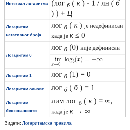
(лог
(
к
)
- 1 / лн (
б
Интеграл логаритма
б
)
) +
Ц
лог
(
к
)
је недефинисан
б
Логаритам
к
≤ 0
негативног броја
када је
лог
(0)
није дефинисан
б
Логаритам 0
лог
(1) = 0
б
Логаритам 1
лог
(
б
) = 1
б
Логаритам основе
лим лог
(
к
) =
∞,
б
Логаритам
к
→ ∞
бесконачности
када је
Видети:
Логаритамска правила