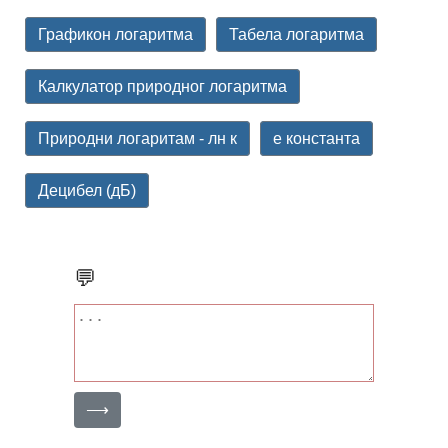
Графикон логаритма
Табела логаритма
Калкулатор природног логаритма
Природни логаритам - лн к
е константа
Децибел (дБ)
💬
⟶