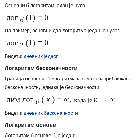
Основни б логаритам један је нула:
лог
(1) = 0
б
На пример, основни два логаритма један је нула:
лог
(1) = 0
2
Видети:
дневник једног
Логаритам бесконачности
Граница основног б логаритма к, када се к приближава
бесконачности, једнака је бесконачности:
лим лог
(
к
) = ∞,
к
→ ∞
када је
б
Видети:
дневник бесконачности
Логаритам основе
Логаритам б основе б је један: