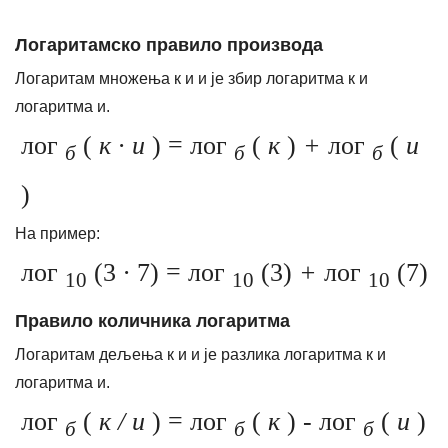
Логаритамско правило производа
Логаритам множења к и и је збир логаритма к и
логаритма и.
лог
(
к ∙ и
) = лог
(
к
)
+
лог
(
и
б
б
б
)
На пример:
лог
(3
∙
7) = лог
(3)
+
лог
(7)
10
10
10
Правило количника логаритма
Логаритам дељења к и и је разлика логаритма к и
логаритма и.
лог
(
к / и
) = лог
(
к
)
-
лог
(
и
)
б
б
б