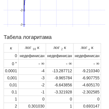
Табела логаритама
лог
к
лог
к
лог
к
к
10
2
е
0
недефинисан
недефинисан
недефинисан
+
- ∞
- ∞
- ∞
0
0.0001
-4
-13.287712
-9.210340
0,001
-3
-9.965784
-6.907755
0,01
-2
-6.643856
-4.605170
0.1
-1
-3.321928
-2.302585
1
0
0
0
2
0.301030
1
0.693147