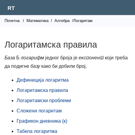
RT
Почетна
/
Математика
/
Алгебра
/Логаритам
Логаритамска правила
База
Б
логарифм
једног броја је
експонент
који треба
да подигне
базу
како би добили број.
Дефиниција логаритма
Логаритамска правила
Логаритамски проблеми
Сложени логаритам
Графикон дневника (к)
Табела логаритма