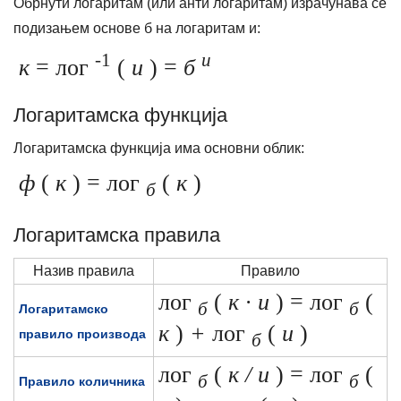
Обрнути логаритам (или анти логаритам) израчунава се
подизањем основе б на логаритам и:
-1
и
к
= лог
(
и
) =
б
Логаритамска функција
Логаритамска функција има основни облик:
ф
(
к
) = лог
(
к
)
б
Логаритамска правила
Назив правила
Правило
лог
(
к ∙ и
) = лог
(
б
б
Логаритамско
к
)
+
лог
(
и
)
правило производа
б
лог
(
к / и
) = лог
(
б
б
Правило количника