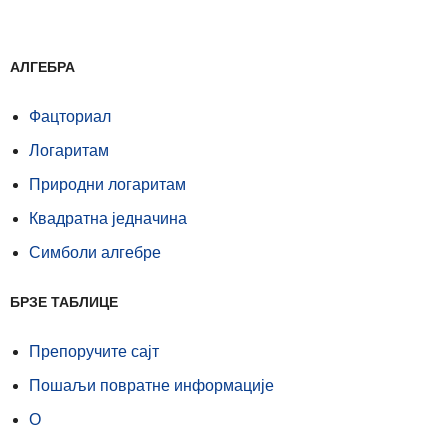
АЛГЕБРА
Фацториал
Логаритам
Природни логаритам
Квадратна једначина
Симболи алгебре
БРЗЕ ТАБЛИЦЕ
Препоручите сајт
Пошаљи повратне информације
О