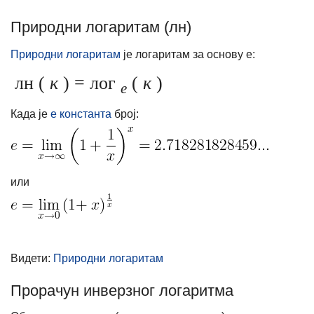
Природни логаритам (лн)
Природни логаритам
је логаритам за основу е:
лн (
к
) = лог
(
к
)
е
Када је
е константа
број:
или
Видети:
Природни логаритам
Прорачун инверзног логаритма