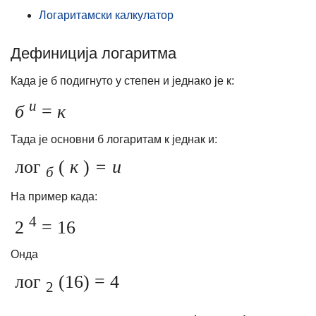
Логаритамски калкулатор
Дефиниција логаритма
Када је б подигнуто у степен и једнако је к:
и
б
=
к
Тада је основни б логаритам к једнак и:
лог
(
к
)
= и
б
На пример када:
4
2
= 16
Онда
лог
(16) = 4
2