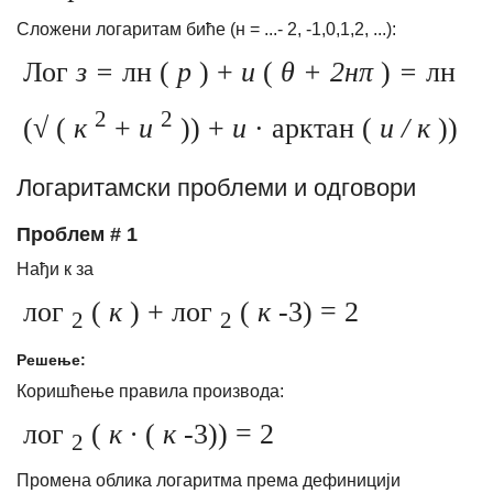
Сложени логаритам биће (н = ...- 2, -1,0,1,2, ...):
Лог
з =
лн (
р
) +
и
(
θ + 2нπ
)
=
лн
2
2
(√ (
к
+
и
)) +
и
· арктан (
и / к
))
Логаритамски проблеми и одговори
Проблем # 1
Нађи к за
лог
(
к
) + лог
(
к
-3) = 2
2
2
Решење:
Коришћење правила производа:
лог
(
к ∙
(
к
-3)) = 2
2
Промена облика логаритма према дефиницији