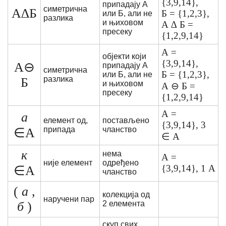
{3,9,14},
припадају А
симетрична
А∆Б
Б = {1,2,3},
или Б, али не
разлика
и њиховом
А ∆ Б =
пресеку
{1,2,9,14}
А =
објекти који
{3,9,14},
А⊖
припадају А
симетрична
Б = {1,2,3},
или Б, али не
разлика
Б
и њиховом
А ⊖ Б =
пресеку
{1,2,9,14}
А =
а
елемент од,
постављено
{3,9,14}, 3
припада
чланство
∈А
∈ А
к
нема
А =
није елемент
одређено
{3,9,14}, 1 А
∈А
чланство
(
а
,
колекција од
наручени пар
б
)
2 елемента
скуп свих