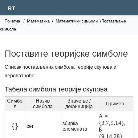
RT
Почетна
/
Математика
/
Математички симболи
/Постављање
симбола
Поставите теоријске симболе
Списак постављених симбола теорије скупова и
вероватноће.
Табела симбола теорије скупова
Симбо
Назив
Значење /
Пример
л
симбола
дефиниција
А =
{3,7,9,14},
збирка
{}
сет
елемената
Б =
{9,14,28}