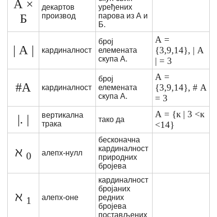
А ×
декартов
уређених
Б
производ
парова из А и
Б.
А =
број
| А |
{3,9,14}, | А
кардиналност
елемената
скупа А.
| = 3
А =
број
#А
{3,9,14}, # А
кардиналност
елемената
скупа А.
= 3
А = {к | 3 <к
вертикална
|. |
тако да
трака
<14}
бесконачна
кардиналност
ℵ
алепх-нулл
0
природних
бројева
кардиналност
бројаних
ℵ
алепх-оне
редних
1
бројева
постављених