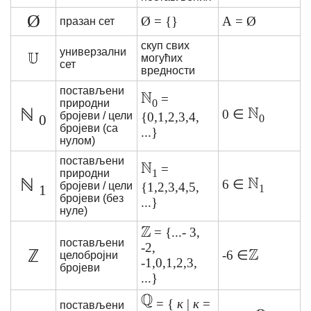
Ø
Ø = {}
А = Ø
празан сет
скуп свих
универзални
могућих
сет
вредности
постављени
=
0
природни
ℕ
0 ∈
{0,1,2,3,4,
бројеви / цели
0
0
бројеви (са
...}
нулом)
постављени
=
1
природни
ℕ
6 ∈
{1,2,3,4,5,
бројеви / цели
1
1
бројеви (без
...}
нуле)
= {...- 3,
постављени
-2,
ℤ
-6 ∈
целобројни
-1,0,1,2,3,
бројеви
...}
= {
к
|
к
=
постављени