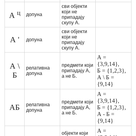
сви објекти
ц
који не
А
допуна
припадају
скупу А.
сви објекти
који не
А '
допуна
припадају
скупу А.
А =
{3,9,14},
А \
предмети који
релативна
Б = {1,2,3},
припадају А,
Б
допуна
а не Б.
А \ Б =
{9,14}
А =
{3,9,14},
предмети који
релативна
АБ
Б = {1,2,3},
припадају А,
допуна
а не Б.
А - Б = ​​
{9,14}
А =
објекти који