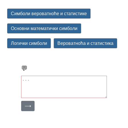
Симболи вероватноће и статистике
Основни математички симболи
Логички симболи
Вероватноћа и статистика
💬
⟶