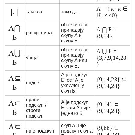
А = {
к
|
к
∈
|. |
тако да
тако да
,
к
<0}
објекти који
А⋂
А ⋂ Б =
припадају
раскрсница
Б
скупу А и
{9,14}
скупу Б.
објекти који
А ⋃ Б =
А⋃
припадају
{3,7,9,14,28
унија
Б
скупу А или
}
скупу Б.
А је подскуп
А⊆
{9,14,28} ⊆
Б. сет А је
подсет
Б
укључен у
{9,14,28}
скуп Б.
прави
А⊂
А је подскуп
{9,14} ⊂
подскуп /
Б, али А није
Б
строги
{9,14,28}
једнако Б.
подскуп
А⊂
скуп А није
{9,66} ⊂
није подскуп
подскуп скупа
{9,14,28}