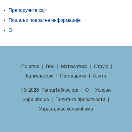
Препоручите сајт
Пошаљи повратне информације
О
Почетна
|
Веб
|
Математика
|
Струја
|
Калкулатори
|
Претварачи
|
Алати
| © 2026
РапидТаблес.орг
|
О
|
Услови
коришћења
|
Политика приватности
|
Управљање колачићима