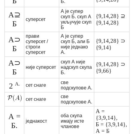
Б
Б.
А је супер
А⊇
{9,14,28} ⊇
скуп Б. скуп А
суперсет
Б
укључује скуп
{9,14,28}
Б
прави
А је супер
А⊃
{9,14,28} ⊃
суперсет /
скуп Б, али Б
Б
строги
није једнако
{9,14}
суперсет
А.
А⊃
скуп А није
{9,14,28} ⊃
није суперсет
надскуп скупа
Б
{9,66}
Б.
све
А.
2
сет снаге
подскупове А.
све
сет снаге
подскупове А.
А =
А =
оба скупа
{3,9,14},
једнакост
имају исте
Б.
Б = {3,9,14},
чланове
А = Б