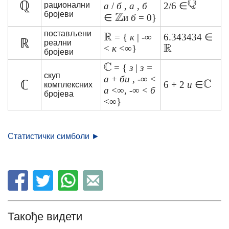
ℚ
рационални
а
/
б
,
а
,
б
2/6 ∈
бројеви
∈
и
б
= 0}
постављени
= {
к
| -∞
6.343434 ∈
ℝ
реални
<
к
<∞}
бројеви
= {
з
|
з =
скуп
а
+
би
, -∞ <
ℂ
6 + 2
и
∈
комплексних
а
<∞, -∞ <
б
бројева
<∞}
Статистички симболи ►
Такође видети