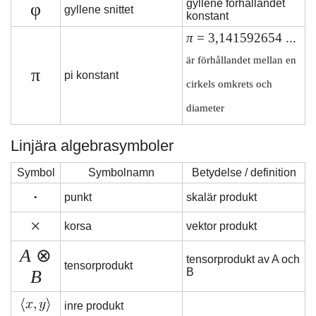
gyllene förhållandet
φ
gyllene snittet
konstant
π
= 3,141592654 ...
är förhållandet mellan en
π
pi konstant
cirkels omkrets och
diameter
Linjära algebrasymboler
Symbol
Symbolnamn
Betydelse / definition
·
punkt
skalär produkt
×
korsa
vektor produkt
A
⊗
tensorprodukt av A och
tensorprodukt
B
B
inre produkt