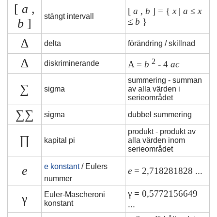
[
a
,
[
a
,
b
] = {
x
|
a
≤
x
stängt intervall
b
]
≤
b
}
∆
delta
förändring / skillnad
∆
2
diskriminerande
A =
b
- 4
ac
summering - summan
∑
sigma
av alla värden i
serieområdet
∑∑
sigma
dubbel summering
produkt - produkt av
∏
kapital pi
alla värden inom
serieområdet
e konstant
/ Eulers
e
e
= 2,718281828 ...
nummer
γ = 0,5772156649
Euler-Mascheroni
γ
konstant
...