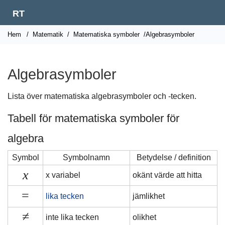
RT
Hem
/
Matematik
/
Matematiska symboler
/Algebrasymboler
Algebrasymboler
Lista över matematiska algebrasymboler och -tecken.
Tabell för matematiska symboler för
algebra
Symbol
Symbolnamn
Betydelse / definition
x
x variabel
okänt värde att hitta
=
lika tecken
jämlikhet
≠
inte lika tecken
olikhet