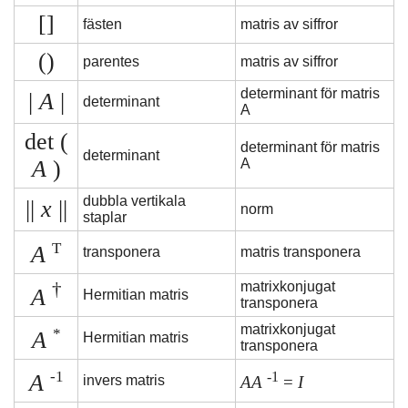
[]
fästen
matris av siffror
()
parentes
matris av siffror
determinant för matris
|
A
|
determinant
A
det (
determinant för matris
determinant
A
)
A
dubbla vertikala
||
x
||
norm
staplar
T
A
transponera
matris transponera
†
matrixkonjugat
A
Hermitian matris
transponera
matrixkonjugat
*
A
Hermitian matris
transponera
-1
-1
A
invers matris
AA
=
I