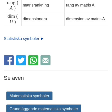
rang (
matrisrankning
rang av matris A
A
)
dim (
dimensionera
dimension av matris A
U
)
Statistiska symboler ►
Se även
Matematiska symboler
Grundläggande matematiska symboler