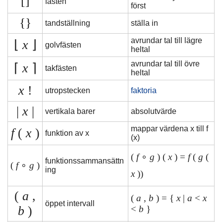
[]
fästen
först
{}
tandställning
ställa in
avrundar tal till lägre
⌊
x
⌋
golvfästen
heltal
avrundar tal till övre
⌈
x
⌉
takfästen
heltal
x
!
utropstecken
faktoria
|
x
|
vertikala barer
absolutvärde
mappar värdena x till f
f
(
x
)
funktion av x
(x)
(
f
∘
g
) (
x
) =
f
(
g
(
funktionssammansättn
(
f
∘
g
)
ing
x
))
(
a
,
(
a
,
b
) = {
x
|
a
<
x
öppet intervall
b
)
<
b
}