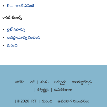
Kcal అంటే ఏమిటి
రాపిడ్ టేబుల్స్
సైట్ సిఫార్సు
అభిప్రాయాన్ని పంపండి
గురించి
హోమ్
|
వెబ్
|
మఠం
|
విద్యుత్తు
|
కాలిక్యులేటర్లు
|
కన్వర్టర్లు
|
ఉపకరణాలు
| © 2026
RT
|
గురించి
|
ఉపయోగ నిబంధనలు
|