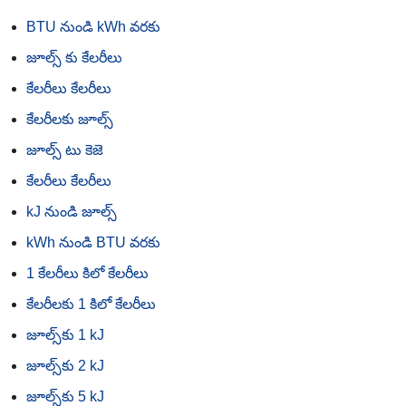
BTU నుండి kWh వరకు
జూల్స్ కు కేలరీలు
కేలరీలు కేలరీలు
కేలరీలకు జూల్స్
జూల్స్ టు కెజె
కేలరీలు కేలరీలు
kJ నుండి జూల్స్
kWh నుండి BTU వరకు
1 కేలరీలు కిలో కేలరీలు
కేలరీలకు 1 కిలో కేలరీలు
జూల్స్‌కు 1 kJ
జూల్స్‌కు 2 kJ
జూల్స్‌కు 5 kJ