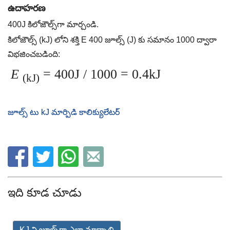
ఉదాహరణ
400J కిలోజౌల్స్‌గా మార్చండి.
కిలోజౌల్స్ (kJ) లోని శక్తి E 400 జూల్స్ (J) కు సమానం 1000 ద్వారా
విభజించబడింది:
E
= 400J / 1000 = 0.4kJ
(kJ)
జూల్స్ టు kJ మార్పిడి కాలిక్యులేటర్
ఇది కూడ చూడు
KJ ని జూల్స్‌గా ఎలా మార్చాలి