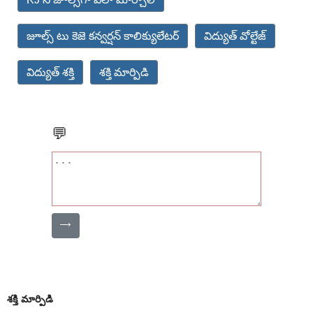
జూల్స్ టు కెజె కన్వర్షన్ కాలిక్యులేటర్
విద్యుత్ వోల్టేజ్
విద్యుత్ శక్తి
శక్తి మార్పిడి
💬
⟶
శక్తి మార్పిడి