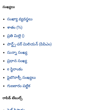
సంఖ్యలు
సంఖ్యా వ్యవస్థలు
శాతం (%)
ప్రతి మిల్లె ()
పార్ట్స్-పర్ మిలియన్ (పిపిఎం)
సున్నా సంఖ్య
ప్రధాన సంఖ్య
e స్థిరాంకం
ఫైబొనాక్సీ సంఖ్యలు
గుణకారం పట్టిక
రాపిడ్ టేబుల్స్