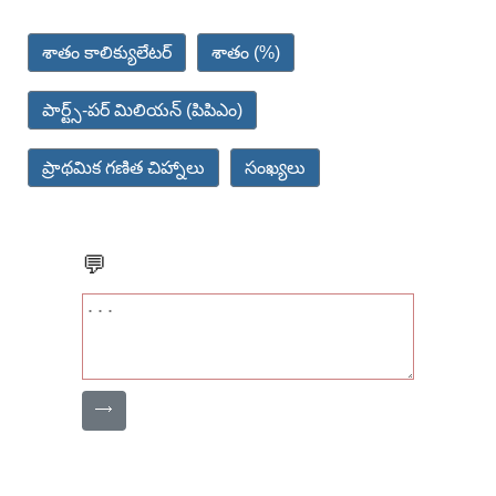
శాతం కాలిక్యులేటర్
శాతం (%)
పార్ట్స్-పర్ మిలియన్ (పిపిఎం)
ప్రాథమిక గణిత చిహ్నాలు
సంఖ్యలు
💬
⟶