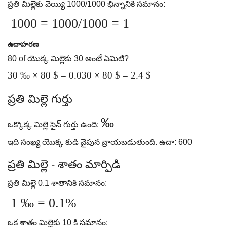
ప్రతి మిల్లెకు వెయ్యి 1000/1000 భిన్నానికి సమానం:
1000 = 1000/1000 = 1
ఉదాహరణ
80 of యొక్క మిల్లెకు 30 అంటే ఏమిటి?
30 ‰ × 80 $ = 0.030 × 80 $ = 2.4 $
ప్రతి మిల్లె గుర్తు
‰
ఒక్కొక్క మిల్లె సైన్ గుర్తు ఉంది:
ఇది సంఖ్య యొక్క కుడి వైపున వ్రాయబడుతుంది. ఉదా: 600
ప్రతి మిల్లె - శాతం మార్పిడి
ప్రతి మిల్లె 0.1 శాతానికి సమానం:
1 ‰ = 0.1%
ఒక శాతం మిల్లెకు 10 కి సమానం: