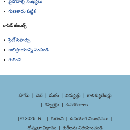
ఫైబొనాక్సీ సంఖ్యలు
గుణకారం పట్టిక
రాపిడ్ టేబుల్స్
సైట్ సిఫార్సు
అభిప్రాయాన్ని పంపండి
గురించి
హోమ్
|
వెబ్
|
మఠం
|
విద్యుత్తు
|
కాలిక్యులేటర్లు
|
కన్వర్టర్లు
|
ఉపకరణాలు
| © 2026
RT
|
గురించి
|
ఉపయోగ నిబంధనలు
|
గోప్యతా విధానం
|
కుకీలను నిర్వహించండి