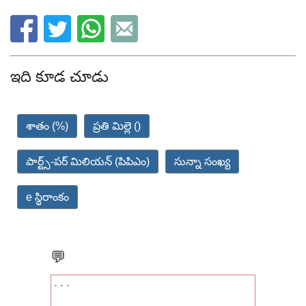
ఇది కూడ చూడు
శాతం (%)
ప్రతి మిల్లె ()
పార్ట్స్-పర్ మిలియన్ (పిపిఎం)
సున్నా సంఖ్య
e స్థిరాంకం
💬