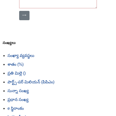
⟶
సంఖ్యలు
సంఖ్యా వ్యవస్థలు
శాతం (%)
ప్రతి మిల్లె ()
పార్ట్స్-పర్ మిలియన్ (పిపిఎం)
సున్నా సంఖ్య
ప్రధాన సంఖ్య
e స్థిరాంకం