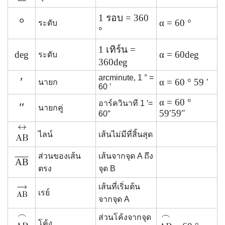
1 รอบ = 360
°
α = 60 °
ระดับ
°
1 เทิร์น =
deg
α = 60deg
ระดับ
360deg
arcminute, 1 ° =
′
α = 60 ° 59 ′
นายก
60 ′
α = 60 °
อาร์ควินาที 1 ′=
″
นายกคู่
59′59″
60″
ไลน์
เส้นไม่มีที่สิ้นสุด
ส่วนของเส้น
เส้นจากจุด A ถึง
AB
ตรง
จุด B
เส้นที่เริ่มต้น
เรย์
จากจุด A
ส่วนโค้งจากจุด
โค้ง