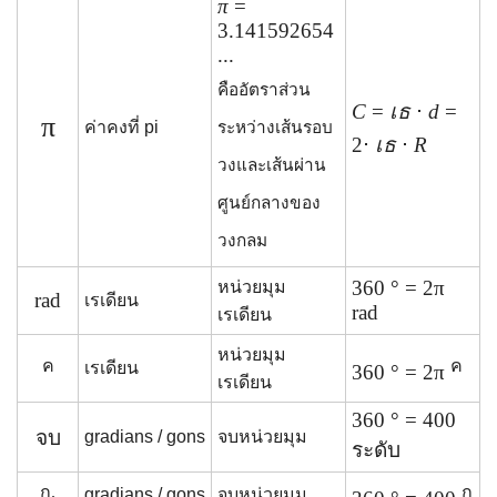
π
=
3.141592654
...
คืออัตราส่วน
C
=
เธ
⋅
d
=
π
ค่าคงที่ pi
ระหว่างเส้นรอบ
2⋅
เธ
⋅
R
วงและเส้นผ่าน
ศูนย์กลางของ
วงกลม
360 ° = 2π
หน่วยมุม
rad
เรเดียน
rad
เรเดียน
หน่วยมุม
ค
ค
เรเดียน
360 ° = 2π
เรเดียน
360 ° = 400
จบ
gradians / gons
จบหน่วยมุม
ระดับ
ก.
ก
gradians / gons
จบหน่วยมุม