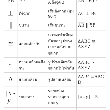
= 60 °
A ถึงจุด B
เส้นตั้งฉาก (มุม
⊥
AC
⊥
BC
ตั้งฉาก
90 °)
∥
AB
∥
ซีดี
ขนาน
เส้นขนาน
ความเท่าเทียม
∆ABC ≅
กันของรูปทรง
≅
สอดคล้องกับ
∆XYZ
เรขาคณิตและ
ขนาด
∆ABC ~
ความคล้ายคลึง
รูปร่างเดียวกัน
~
∆XYZ
กัน
ขนาดไม่เท่ากัน
ΔABC≅ΔBC
Δ
สามเหลี่ยม
รูปสามเหลี่ยม
D
ระยะห่าง
|
x
-
|
x
-
y
| = 5
ระยะทาง
ระหว่างจุด x
y
|
และ y