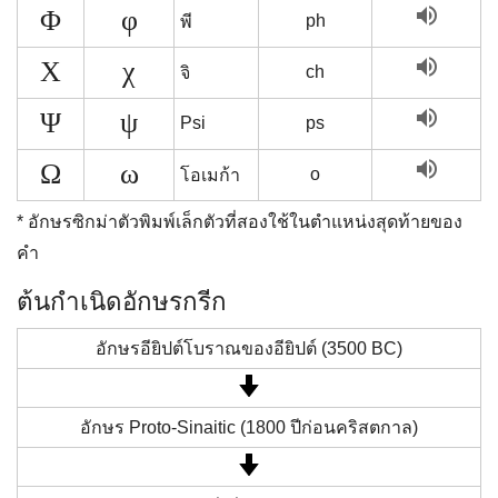
volume_up
Φ
φ
ph
พี
volume_up
Χ
χ
ch
จิ
volume_up
Ψ
ψ
Psi
ps
volume_up
Ω
ω
o
โอเมก้า
* อักษรซิกม่าตัวพิมพ์เล็กตัวที่สองใช้ในตำแหน่งสุดท้ายของ
คำ
ต้นกำเนิดอักษรกรีก
อักษรอียิปต์โบราณของอียิปต์ (3500 BC)
อักษร Proto-Sinaitic (1800 ปีก่อนคริสตกาล)