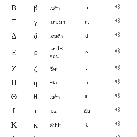
volume_up
Β
β
b
เบต้า
volume_up
Γ
γ
แกมมา
ก.
volume_up
Δ
δ
d
เดลต้า
เอปไซ
volume_up
Ε
ε
e
ลอน
volume_up
Ζ
ζ
z
ซีตา
volume_up
Η
η
Eta
h
volume_up
Θ
θ
th
เธต้า
volume_up
Ι
ι
Iota
ฉัน
volume_up
Κ
κ
k
คัปปา