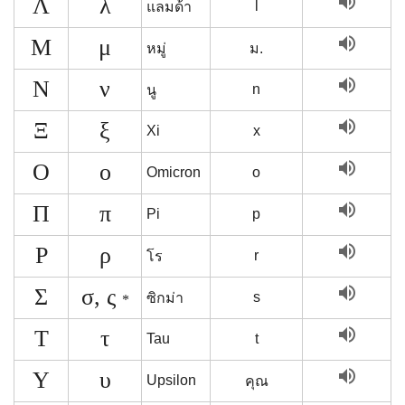
volume_up
Λ
λ
l
แลมด้า
volume_up
Μ
μ
หมู่
ม.
volume_up
Ν
ν
n
นู
volume_up
Ξ
ξ
Xi
x
volume_up
Ο
ο
Omicron
o
volume_up
Π
π
Pi
p
volume_up
Ρ
ρ
r
โร
volume_up
Σ
σ, ς
s
ซิกม่า
*
volume_up
Τ
τ
Tau
t
volume_up
Υ
υ
Upsilon
คุณ