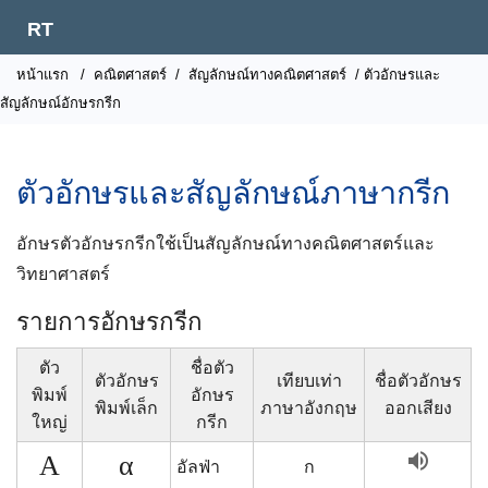
RT
หน้าแรก
/
คณิตศาสตร์
/
สัญลักษณ์ทางคณิตศาสตร์
/ ตัวอักษรและ
สัญลักษณ์อักษรกรีก
ตัวอักษรและสัญลักษณ์ภาษากรีก
อักษรตัวอักษรกรีกใช้เป็นสัญลักษณ์ทางคณิตศาสตร์และ
วิทยาศาสตร์
รายการอักษรกรีก
ตัว
ชื่อตัว
ตัวอักษร
เทียบเท่า
ชื่อตัวอักษร
พิมพ์
อักษร
พิมพ์เล็ก
ภาษาอังกฤษ
ออกเสียง
ใหญ่
กรีก
volume_up
Α
α
อัลฟ่า
ก