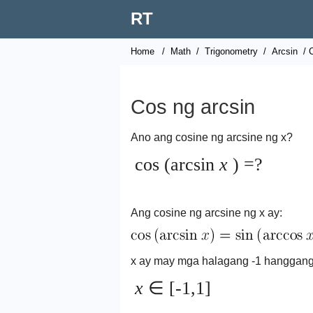
RT
Home
/
Math
/
Trigonometry
/
Arcsin
/ 
Cos ng arcsin
Ano ang cosine ng arcsine ng x?
cos (arcsin
x
) =?
Ang cosine ng arcsine ng x ay:
x ay may mga halagang -1 hanggang
x
∈ [-1,1]