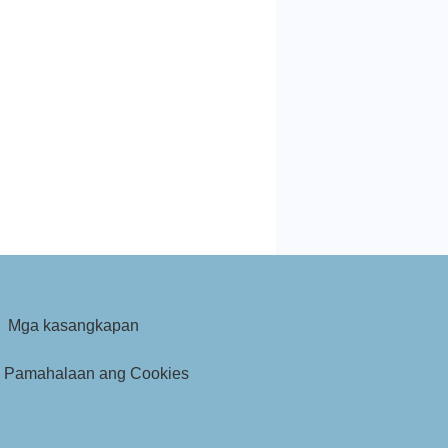
|
Mga kasangkapan
Pamahalaan ang Cookies