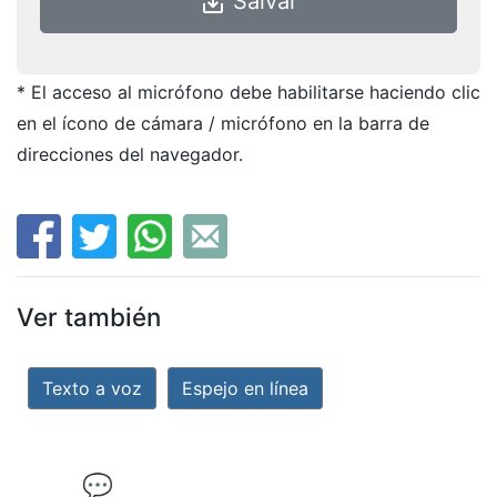
Salvar
save_alt
* El acceso al micrófono debe habilitarse haciendo clic
en el ícono de cámara / micrófono en la barra de
direcciones del navegador.
Ver también
Texto a voz
Espejo en línea
💬