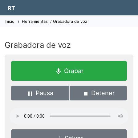
RT
Inicio
/
Herramientas
/ Grabadora de voz
Grabadora de voz
Grabar
mic
Pausa
Detener
pause
stop