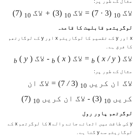
مثال کے طور پر:
لاگ
(3
∙
7) = لاگ
(3)
+
لاگ
(7)
10
10
10
لوگریتھم قابلیت کا قاعدہ
x اور y کے تقسیم کا لوگاریتم x اور y کے لوگارتھم
کا فرق ہے۔
لاگ
) = لاگ
x / y
(
)
x
(
-
لاگ
)
y
(
b
b
b
مثال کے طور پر:
لاگ ان کریں
(3
/
7) = لاگ ان
10
کریں
(3)
-
لاگ ان کریں
(7)
10
10
لوگرتھم پاور رول
y کی طاقت میں اٹھائے جانے والے x کا لوگرتھم x کے
لوگاریتم سے y گنا ہے۔