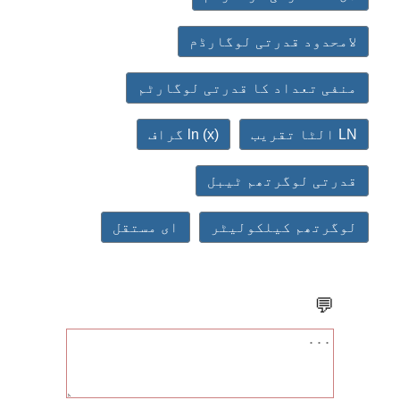
لامحدود قدرتی لوگارڈم
منفی تعداد کا قدرتی لوگارٹم
LN الٹا تقریب
ln (x) گراف
قدرتی لوگرتھم ٹیبل
لوگرتھم کیلکولیٹر
ای مستقل
💬