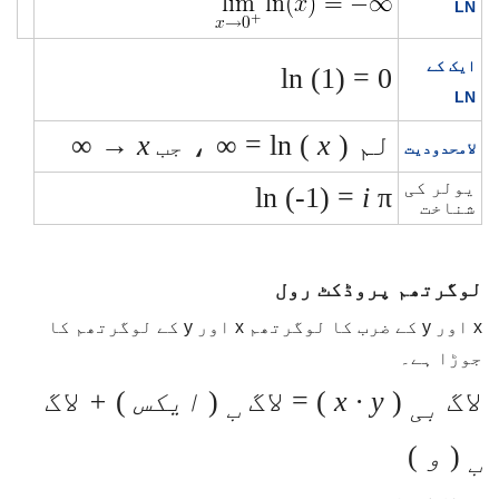
LN
ایک کے
ln (1) = 0
LN
لم ln (
) = ∞ ،
x
x
→ ∞
جب
لامحدودیت
یولر کی
ln (-1) =
i
π
شناخت
لوگرتھم پروڈکٹ رول
x اور y کے ضرب کا لوگرتھم x اور y کے لوگرتھم کا
جوڑا ہے۔
لاگ
(
x ∙ y
) = لاگ
(
ایکس
)
+
لاگ
بی
ب
(
و
)
ب