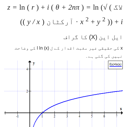
لاگ
ln (√ (
=
)
θ + 2nπ
(
i
) +
r
ln (
z =
2
2
i
)) +
y
+
x
· آرکٹان (
y / x
))
ایل این (X) کا گراف
x کی حقیقی غیر مثبت اقدار کے ل l ln (x) کی وضاحت
نہیں کی گئی ہے۔