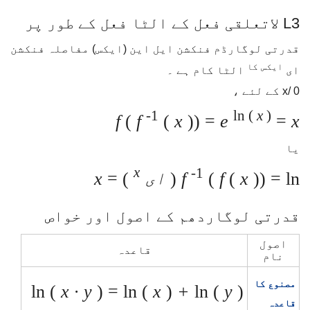
L3 لاتعلقی فعل کے الٹا فعل کے طور پر
قدرتی لوگارڈم فنکشن ایل این (ایکس) مفاصلہ فنکشن
ایکس کا
ای
الٹا کام ہے ۔
x/ 0 کے لئے ،
-1
ln (
x
)
f
(
f
(
x
)) =
e
=
x
یا
x
-1
)) = ln (
x
(
f
(
f
ای
) =
x
قدرتی لوگاردھم کے اصول اور خواص
اصول
قاعدہ
نام
مصنوع کا
ln (
x ∙ y
) = ln (
x
)
+
ln (
y
)
قاعدہ