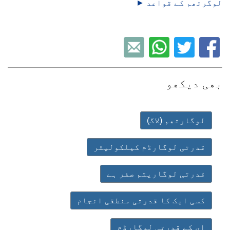
لوگرتھم کے قواعد ►
بھی دیکھو
لوگارتھم (لاگ)
قدرتی لوگارڈم کیلکولیٹر
قدرتی لوگاریتم صفر ہے
کسی ایک کا قدرتی منطقی انجام
ای کے قدرتی لوگارڈم