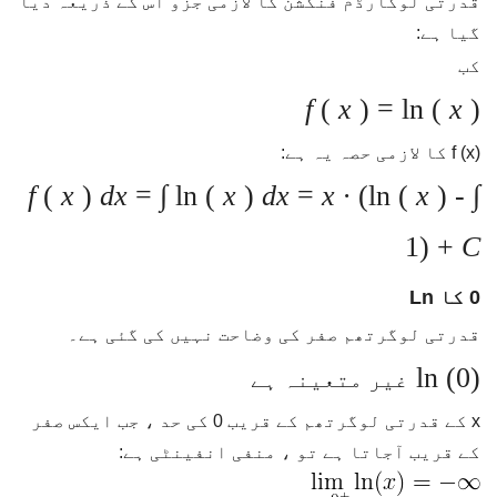
قدرتی لوگارڈم فنکشن کا لازمی جزو اس کے ذریعہ دیا
گیا ہے:
کب
f
(
x
) = ln (
x
)
f (x) کا لازمی حصہ یہ ہے:
f
(
x
)
dx
= ∫
ln (
x
)
dx
=
x ∙
(ln (
x
) -
∫
1) +
C
0 کا Ln
قدرتی لوگرتھم صفر کی وضاحت نہیں کی گئی ہے۔
ln (0)
غیر متعینہ ہے
x کے قدرتی لوگرتھم کے قریب 0 کی حد ، جب ایکس صفر
کے قریب آجاتا ہے تو ، منفی انفینٹی ہے: