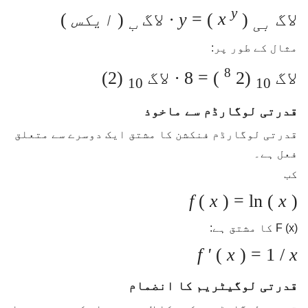
y
لاگ
(
x
) =
y ∙
لاگ
(
ایکس
)
بی
ب
مثال کے طور پر:
8
لاگ
(2
) = 8
∙
لاگ
(2)
10
10
قدرتی لوگارڈم سے ماخوذ
قدرتی لوگارڈم فنکشن کا مشتق ایک دوسرے سے متعلق
فعل ہے۔
کب
f
(
x
) = ln (
x
)
F (x) کا مشتق ہے:
f '
(
x
) = 1 /
x
قدرتی لوگیٹریم کا انضمام