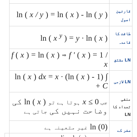
قارئین
ln (
x / y
) = ln (
x
)
-
ln (
y
)
اصول
طاقت کا
y
ln (
x
) =
y ∙
ln (
x
)
قاعدہ
f
(
x
) = ln (
x
)
⇒
f '
(
x
) = 1 /
LN مشتق
x
ln (
x
)
dx
=
x ∙
(ln (
x
) - 1)
∫
LN لازمی
+
C
منفی
≤ 0
x
ln (
x
) کی
جب
ہوتا ہے تو
تعداد کا
وضاحت نہیں کی
جاتی ہے
LN
ln (0)
غیر متعینہ ہے
صفر کے