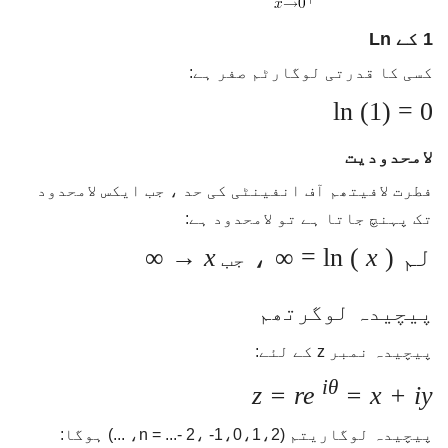
1 کے Ln
کسی کا قدرتی لوگارٹم صفر ہے:
ln (1) = 0
لامحدودیت
فطرت لافیتھم آف انفینٹی کی حد ، جب ایکس لامحدود
تک پہنچ جاتا ہے تو لامحدود ہے:
لم ln (
) = ∞ ،
x
x
→ ∞
جب
پیچیدہ لوگرتھم
پیچیدہ نمبر z کے لئے:
iθ
z = re
= x + iy
پیچیدہ لوگاریتم (n = ...- 2، -1،0،1،2، ...) ہوگا: