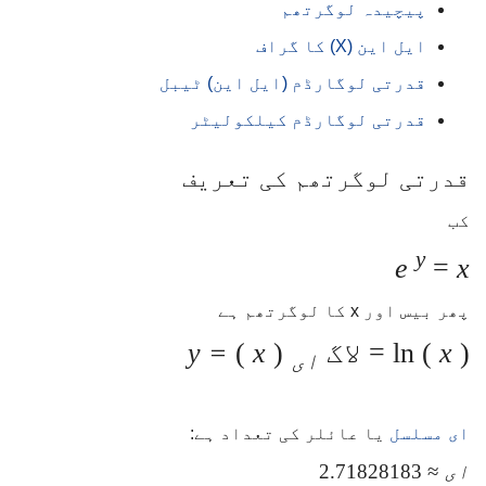
پیچیدہ لوگرتھم
ایل این (X) کا گراف
قدرتی لوگارڈم (ایل این) ٹیبل
قدرتی لوگارڈم کیلکولیٹر
قدرتی لوگرتھم کی تعریف
کب
y
e
=
x
پھر بیس اور x کا لوگرتھم ہے
) = لاگ
x
ln (
(
x
)
= y
ای
ای مسلسل
یا عائلر کی تعداد ہے:
ای
≈ 2.71828183