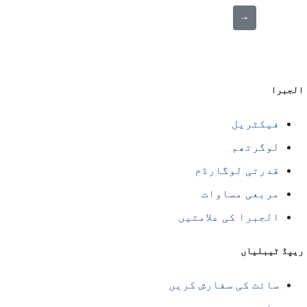
⟶
لجبرا
فیکٹریل
لوگرتھم
قدرتی لوگارڈم
مربعی مساوات
الجبرا کی علامتیں
یپڈ ٹیبلیاں
سائٹ کی سفارش کریں