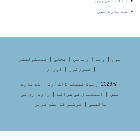
رائے بھیجیں
کے بارے میں
ہوم
|
ویب
|
ریاضی
|
بجلی
|
کیلکولیٹر
|
کنورٹرز
|
اوزار
| © 2026
ریپڈ ٹیبلس ڈاٹ آرگ
|
کے بارے
میں
|
استعمال کی شرائط
|
رازداری کی
پالیسی
|
کوکیز کا نظم کریں