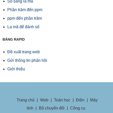
Số sang la mã
Phần trăm đến ppm
ppm đến phần trăm
La mã để đánh số
BẢNG RAPID
Đề xuất trang web
Gửi thông tin phản hồi
Giới thiệu
Trang chủ
|
Web
|
Toán học
|
Điện
|
Máy
tính
|
Bộ chuyển đổi
|
Công cụ