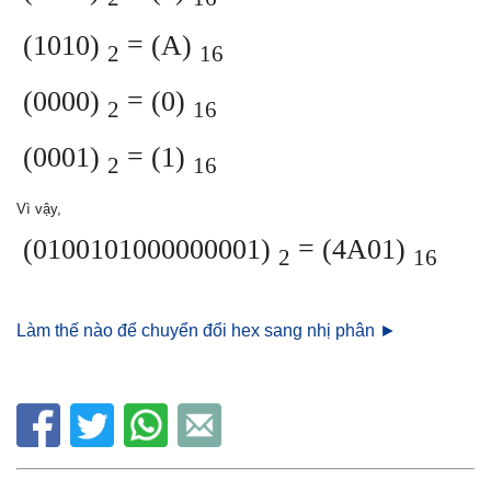
(1010)
= (A)
2
16
(0000)
= (0)
2
16
(0001)
= (1)
2
16
Vì vậy,
(0100101000000001)
= (4A01)
2
16
Làm thế nào để chuyển đổi hex sang nhị phân ►