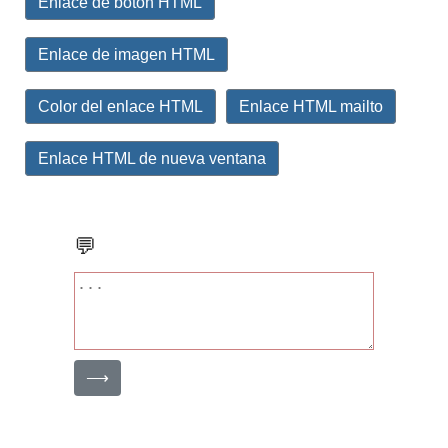
Enlace de botón HTML
Enlace de imagen HTML
Color del enlace HTML
Enlace HTML mailto
Enlace HTML de nueva ventana
💬
⟶