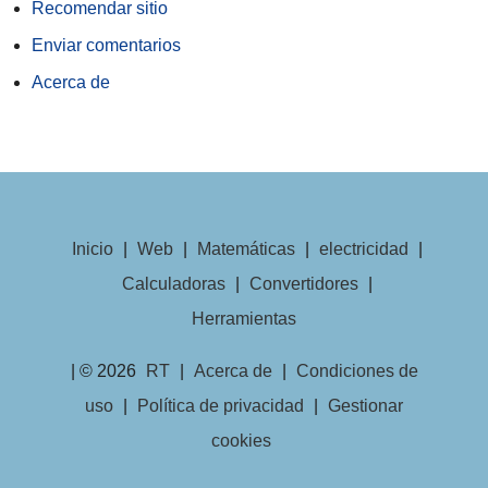
Recomendar sitio
Enviar comentarios
Acerca de
Inicio
|
Web
|
Matemáticas
|
electricidad
|
Calculadoras
|
Convertidores
|
Herramientas
| © 2026
RT
|
Acerca de
|
Condiciones de
uso
|
Política de privacidad
|
Gestionar
cookies