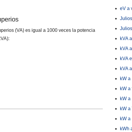
eV a 
mperios
Julios
Julios
perios (VA) es igual a 1000 veces la potencia
kVA):
kVA a
kVA a
kVA 
kVA 
kW a 
kW a 
kW a
kW a
kW a
kWh 