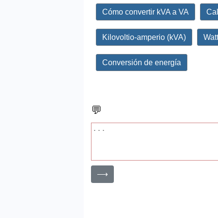
Cómo convertir kVA a VA
Cal
Kilovoltio-amperio (kVA)
Watt
Conversión de energía
💬
⟶