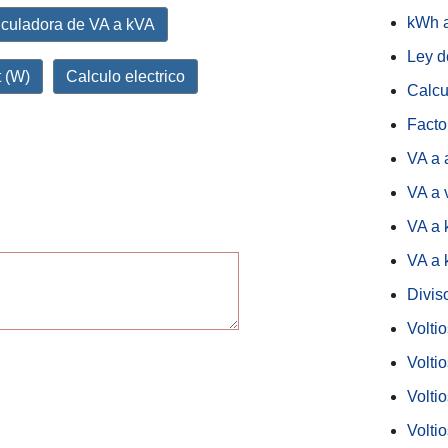
kWh a
culadora de VA a kVA
Ley 
 (W)
Calculo electrico
Calcu
Facto
VA a 
VA a 
VA a
VA a
Diviso
Volti
Voltio
Volti
Voltio