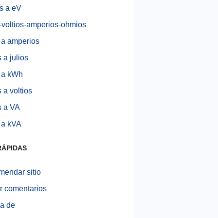
os a eV
-voltios-amperios-ohmios
 a amperios
 a julios
 a kWh
 a voltios
s a VA
 a kVA
RÁPIDAS
endar sitio
r comentarios
a de