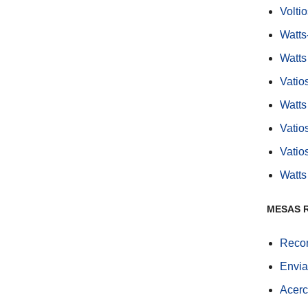
Volti
Watts
Watts
Vatios
Watts
Vatios
Vatio
Watts
MESAS 
Recom
Envia
Acerc