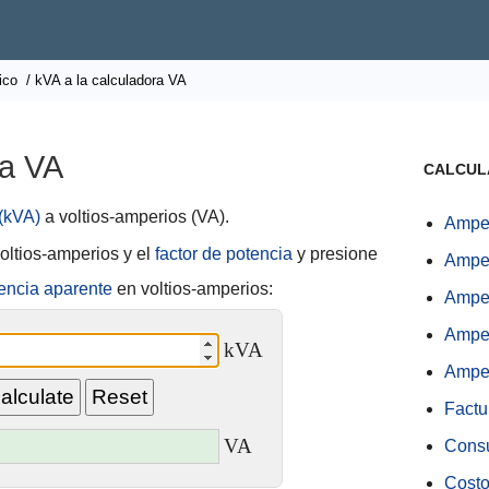
ico
/ kVA a la calculadora VA
 a VA
CALCUL
 (kVA)
a voltios-amperios (VA).
Ampe
oltios-amperios y el
factor de potencia
y presione
Amper
encia aparente
en voltios-amperios:
Amper
Amper
kVA
Amper
Factu
VA
Cons
Costo