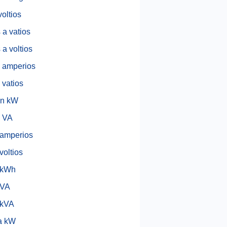
voltios
 a vatios
 a voltios
 amperios
 vatios
en kW
a VA
amperios
voltios
 kWh
 VA
 kVA
a kW