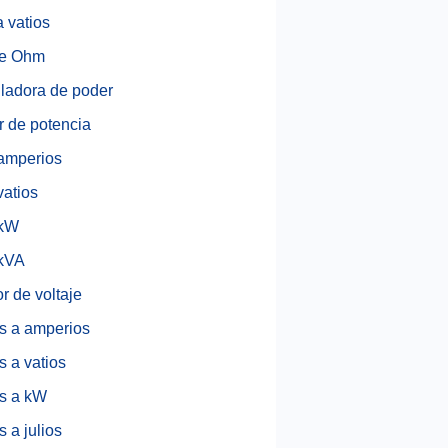
 vatios
de Ohm
ladora de poder
r de potencia
amperios
vatios
 kW
 kVA
r de voltaje
os a amperios
s a vatios
os a kW
s a julios