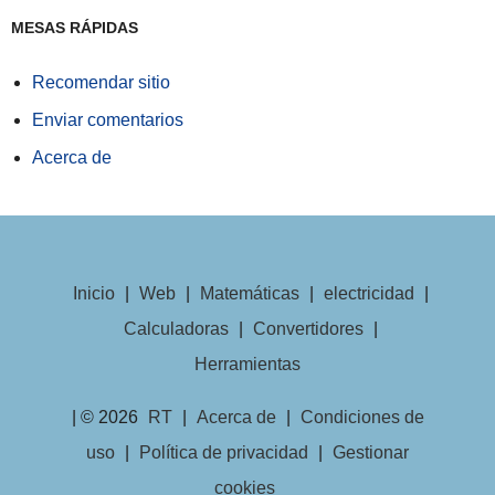
MESAS RÁPIDAS
Recomendar sitio
Enviar comentarios
Acerca de
Inicio
|
Web
|
Matemáticas
|
electricidad
|
Calculadoras
|
Convertidores
|
Herramientas
| © 2026
RT
|
Acerca de
|
Condiciones de
uso
|
Política de privacidad
|
Gestionar
cookies