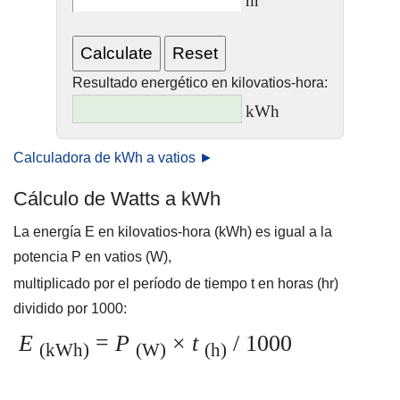
hr
Resultado energético en kilovatios-hora:
kWh
Calculadora de kWh a vatios ►
Cálculo de Watts a kWh
La energía E en kilovatios-hora (kWh) es igual a la
potencia P en vatios (W),
multiplicado por el período de tiempo t en horas (hr)
dividido por 1000:
E
=
P
×
t
/ 1000
(kWh)
(W)
(h)