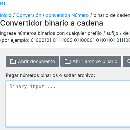
RT
Inicio
/
Conversión
/
conversión Número
/ binario de cade
Convertidor binario a cadena
Ingrese números binarios con cualquier prefijo / sufijo / d
(por ejemplo: 01000101 01111000 01100001 01101101 01110
folder_open
folder_open
sea
Abrir documento
Abrir archivo binario
Pegar números binarios o soltar archivo: