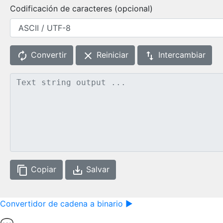
Codificación de caracteres (opcional)
autorenew
clear
swap_vert
Convertir
Reiniciar
Intercambiar
content_copy
save_alt
Copiar
Salvar
Convertidor de cadena a binario ►