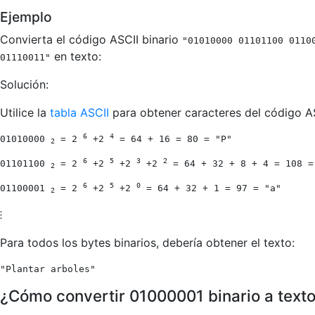
Ejemplo
Convierta el código ASCII binario
"01010000 01101100 0110
en texto:
01110011"
Solución:
Utilice la
tabla ASCII
para obtener caracteres del código AS
6
4
01010000
= 2
+2
= 64 + 16 = 80 = "P"
2
6
5
3
2
01101100
= 2
+2
+2
+2
= 64 + 32 + 8 + 4 = 108 =
2
6
5
0
01100001
= 2
+2
+2
= 64 + 32 + 1 = 97 = "a"
2
⁝
Para todos los bytes binarios, debería obtener el texto:
"Plantar arboles"
¿Cómo convertir 01000001 binario a text