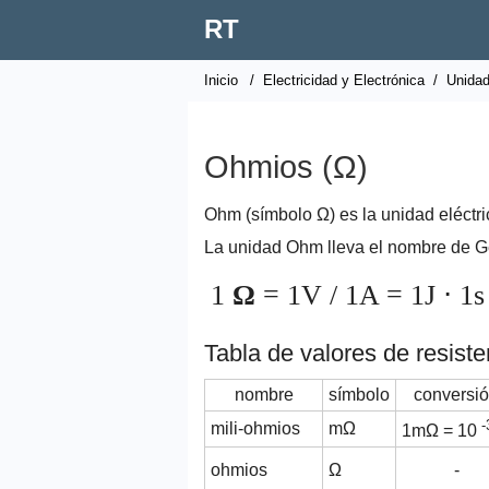
RT
Inicio
/
Electricidad y Electrónica
/
Unidad
Ohmios (Ω)
Ohm (símbolo Ω) es la unidad eléctri
La unidad Ohm lleva el nombre de 
1
Ω
= 1V / 1A = 1J ⋅ 1s
Tabla de valores de resist
nombre
símbolo
conversi
-
mili-ohmios
mΩ
1mΩ = 10
ohmios
Ω
-