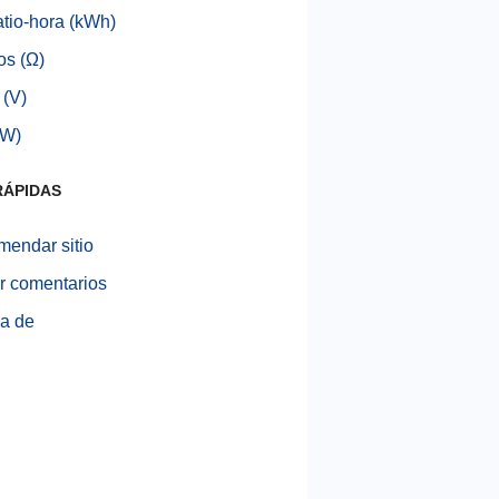
atio-hora (kWh)
s (Ω)
 (V)
(W)
RÁPIDAS
endar sitio
r comentarios
a de