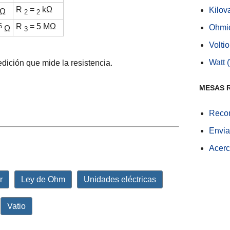
R
=
kΩ
Kilov
Ω
2
2
6
R
= 5 MΩ
Ohmio
Ω
3
Voltio
Watt 
dición que mide la resistencia.
MESAS 
Recom
Envia
Acerc
r
Ley de Ohm
Unidades eléctricas
Vatio