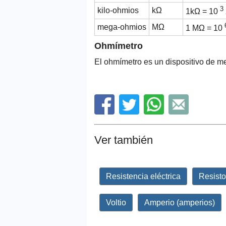
3
kilo-ohmios
kΩ
1kΩ = 10
mega-ohmios
MΩ
1 MΩ = 10
Ohmímetro
El ohmímetro es un dispositivo de me
Ver también
Resistencia eléctrica
Resisto
Voltio
Amperio (amperios)