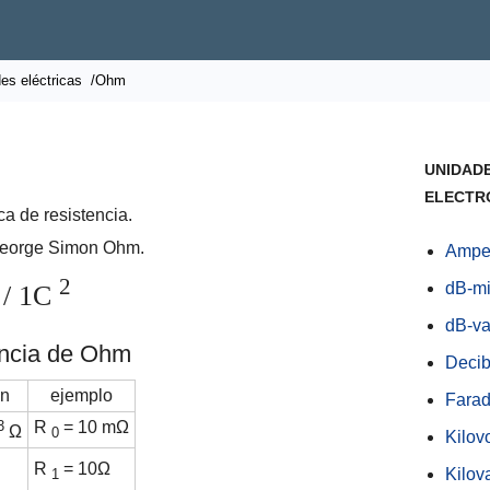
es eléctricas
/Ohm
UNIDADE
ELECTR
ca de resistencia.
George Simon Ohm.
Amper
2
dB-mi
 / 1C
dB-va
encia de Ohm
Decib
ón
ejemplo
Farad
3
R
= 10 mΩ
Ω
0
Kilov
R
= 10Ω
Kilova
1