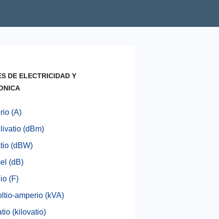
S DE ELECTRICIDAD Y
ONICA
io (A)
livatio (dBm)
tio (dBW)
el (dB)
io (F)
oltio-amperio (kVA)
tio (kilovatio)