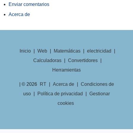
Enviar comentarios
Acerca de
Inicio
|
Web
|
Matemáticas
|
electricidad
|
Calculadoras
|
Convertidores
|
Herramientas
| © 2026
RT
|
Acerca de
|
Condiciones de
uso
|
Política de privacidad
|
Gestionar
cookies