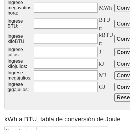
Ingrese
MWh
megavatios-
hora:
BTU
Ingrese
BTU:
IT
kBTU
Ingrese
kiloBTU:
IT
Ingrese
J
julios:
Ingrese
kJ
kilojulios:
Ingrese
MJ
megajulios:
Ingrese
GJ
gigajulios:
kWh a BTU, tabla de conversión de Joule