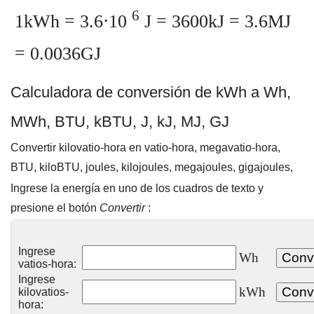
6
1kWh = 3.6⋅10
J = 3600kJ = 3.6MJ
= 0.0036GJ
Calculadora de conversión de kWh a Wh,
MWh, BTU, kBTU, J, kJ, MJ, GJ
Convertir kilovatio-hora en vatio-hora, megavatio-hora,
BTU, kiloBTU, joules, kilojoules, megajoules, gigajoules,
Ingrese la energía en uno de los cuadros de texto y
presione el botón
Convertir
:
Ingrese
Wh
vatios-hora:
Ingrese
kWh
kilovatios-
hora: