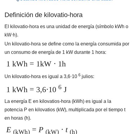
Definición de kilovatio-hora
El kilovatio-hora es una unidad de energía (símbolo kWh o
kW⋅h).
Un kilovatio-hora se define como la energía consumida por
un consumo de energía de 1 kW durante 1 hora:
1 kWh = 1kW ⋅ 1h
6
Un kilovatio-hora es igual a 3,6⋅10
julios:
6
1 kWh = 3,6⋅10
J
La energía E en kilovatios-hora (kWh) es igual a la
potencia P en kilovatios (kW), multiplicada por el tiempo t
en horas (h).
E
=
P
⋅
t
(kWh)
(kW)
(h)