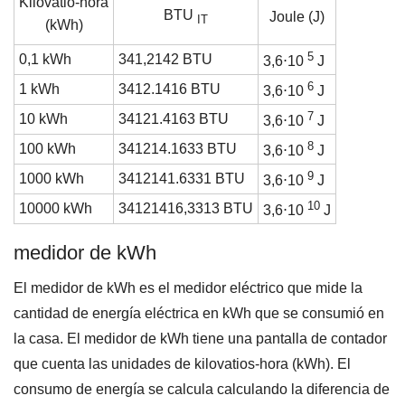
Kilovatio-hora
BTU
Joule (J)
IT
(kWh)
5
0,1 kWh
341,2142 BTU
3,6⋅10
J
6
1 kWh
3412.1416 BTU
3,6⋅10
J
7
10 kWh
34121.4163 BTU
3,6⋅10
J
8
100 kWh
341214.1633 BTU
3,6⋅10
J
9
1000 kWh
3412141.6331 BTU
3,6⋅10
J
10
10000 kWh
34121416,3313 BTU
3,6⋅10
J
medidor de kWh
El medidor de kWh es el medidor eléctrico que mide la
cantidad de energía eléctrica en kWh que se consumió en
la casa. El medidor de kWh tiene una pantalla de contador
que cuenta las unidades de kilovatios-hora (kWh). El
consumo de energía se calcula calculando la diferencia de