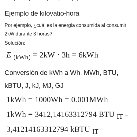
Ejemplo de kilovatio-hora
Por ejemplo, ¿cuál es la energía consumida al consumir
2kW durante 3 horas?
Solución:
E
= 2kW ⋅ 3h = 6kWh
(kWh)
Conversión de kWh a Wh, MWh, BTU,
kBTU, J, kJ, MJ, GJ
1kWh = 1000Wh = 0.001MWh
1kWh = 3412,14163312794 BTU
IT =
3,41214163312794 kBTU
IT