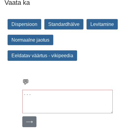
Vaata ka
Dispersioon
Standardhälve
Levitamine
Normaalne jaotus
Eeldatav väärtus - vikipeedia
💬
⟶