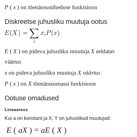
P
(
x
) on tõenäosustiheduse funktsioon
Diskreetse juhusliku muutuja ootus
E
(
X
) on pideva juhusliku muutuja
X
eeldatav
väärtus
x
on pideva juhusliku muutuja
X väärtus
P
(
x
) on
X
tõenäosusmassi funktsioon
Ootuse omadused
Lineaarsus
Kui a on konstant ja X, Y on juhuslikud muutujad:
E
(
aX
) =
aE
(
X
)