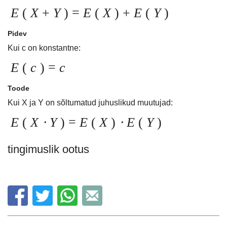
E
(
X
+
Y
) =
E
(
X
) +
E
(
Y
)
Pidev
Kui c on konstantne:
E
(
c
) =
c
Toode
Kui X ja Y on sõltumatud juhuslikud muutujad:
E
(
X
⋅
Y
) =
E
(
X
)
⋅ E
(
Y
)
tingimuslik ootus