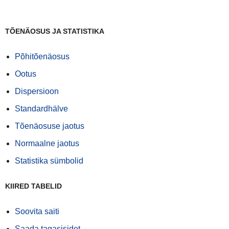
TÕENÄOSUS JA STATISTIKA
Põhitõenäosus
Ootus
Dispersioon
Standardhälve
Tõenäosuse jaotus
Normaalne jaotus
Statistika sümbolid
KIIRED TABELID
Soovita saiti
Saada tagasisidet