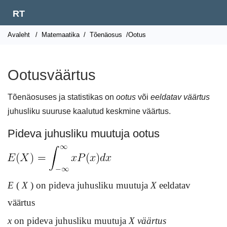
RT
Avaleht
/
Matemaatika
/
Tõenäosus
/Ootus
Ootusväärtus
Tõenäosuses ja statistikas on
ootus
või
eeldatav väärtus
juhusliku suuruse kaalutud keskmine väärtus.
Pideva juhusliku muutuja ootus
E
(
X
) on pideva juhusliku muutuja
X
eeldatav
väärtus
x
on pideva juhusliku muutuja
X väärtus