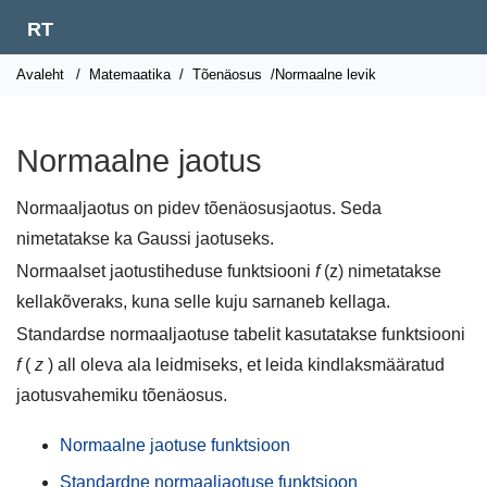
RT
Avaleht
/
Matemaatika
/
Tõenäosus
/Normaalne levik
Normaalne jaotus
Normaaljaotus on pidev tõenäosusjaotus. Seda
nimetatakse ka Gaussi jaotuseks.
Normaalset jaotustiheduse funktsiooni
f
(z) nimetatakse
kellakõveraks, kuna selle kuju sarnaneb kellaga.
Standardse normaaljaotuse tabelit kasutatakse funktsiooni
f
(
z
) all oleva ala leidmiseks, et leida kindlaksmääratud
jaotusvahemiku tõenäosus.
Normaalne jaotuse funktsioon
Standardne normaaljaotuse funktsioon