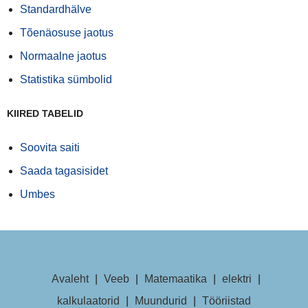
Standardhälve
Tõenäosuse jaotus
Normaalne jaotus
Statistika sümbolid
KIIRED TABELID
Soovita saiti
Saada tagasisidet
Umbes
Avaleht
|
Veeb
|
Matemaatika
|
elektri
|
kalkulaatorid
|
Muundurid
|
Tööriistad