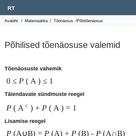
RT
Avaleht
/
Matemaatika
/
Tõenäosus
/Põhitõenäosus
Põhilised tõenäosuse valemid
Tõenäosuste vahemik
0 ≤
P
(
A
) ≤ 1
Täiendavate sündmuste reegel
P
(
A
) +
P
(
A
) = 1
C
Lisamise reegel
P
(A∪B) =
P
(A) +
P
(B) -
P
(A∩B)