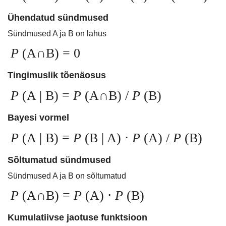
Ühendatud sündmused
Sündmused A ja B on lahus
P
(A∩B) = 0
Tingimuslik tõenäosus
P
(A | B) =
P
(A∩B) /
P
(B)
Bayesi vormel
P
(A | B) =
P
(B | A) ⋅
P
(A) /
P
(B)
Sõltumatud sündmused
Sündmused A ja B on sõltumatud
P
(A∩B) =
P
(A) ⋅
P
(B)
Kumulatiivse jaotuse funktsioon