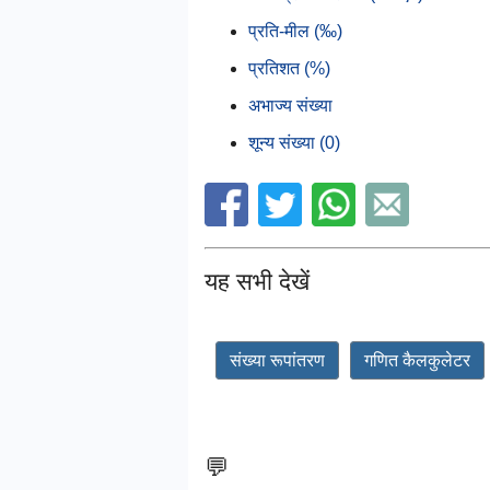
प्रति-मील (‰)
प्रतिशत (%)
अभाज्य संख्या
शून्य संख्या (0)
यह सभी देखें
संख्या रूपांतरण
गणित कैलकुलेटर
💬