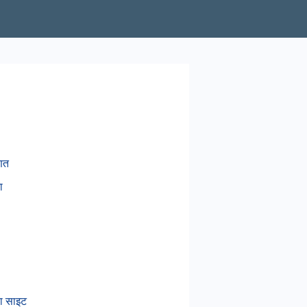
ित
ा
ा साइट