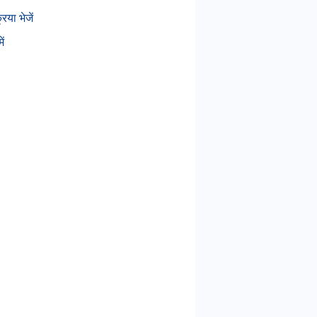
रिया भेजें
ें