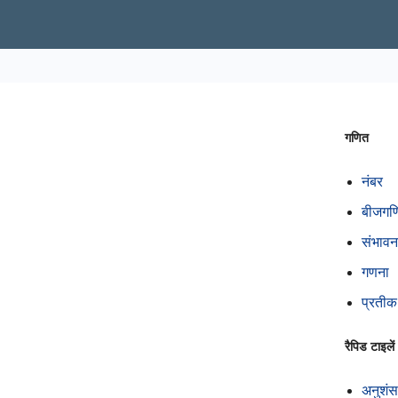
गणित
नंबर
बीजगण
संभावन
गणना
प्रतीक
रैपिड टाइलें
अनुशंस