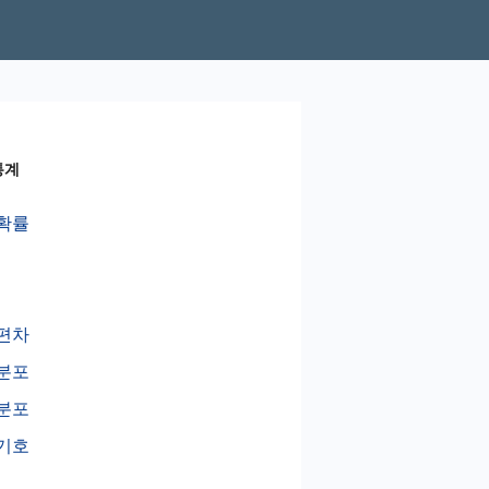
통계
확률
편차
분포
분포
기호