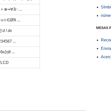
Símbo
 + ⊕⇒∀∃∴ ...
núme
 ∩∪⊂∈Øℝ ...
MESAS 
'∫
d
/
dx
Recom
34567 ...
Envia
δεζηθ ...
Acerc
VLCD