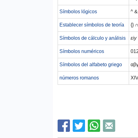
Símbolos lógicos
^ &
Establecer símbolos de teoría
{}
Símbolos de cálculo y análisis
εiy
Símbolos numéricos
012
Símbolos del alfabeto griego
αβγ
números romanos
XI