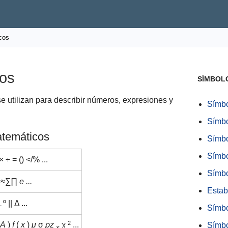
cos
os
SÍMBOL
 utilizan para describir números, expresiones y
Símbo
Símbo
atemáticos
Símbo
Símbo
× ÷ = () </% ...
Símbo
≈∑∏
e ...
Estab
 || Δ ...
Símbo
2
A
)
f
(
x
)
μ
σ
ρz
χ
...
Símbo
x