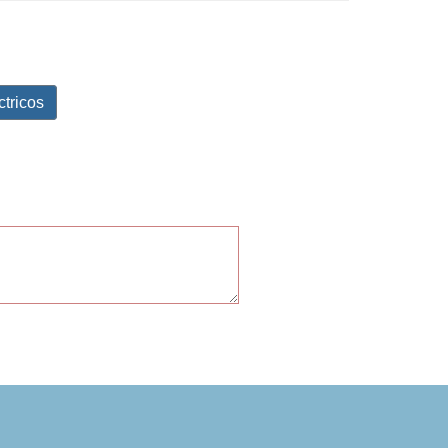
ctricos