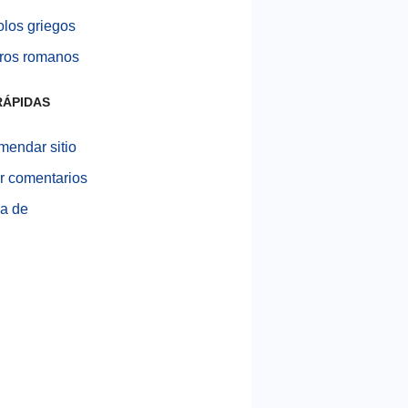
los griegos
ros romanos
RÁPIDAS
endar sitio
r comentarios
a de