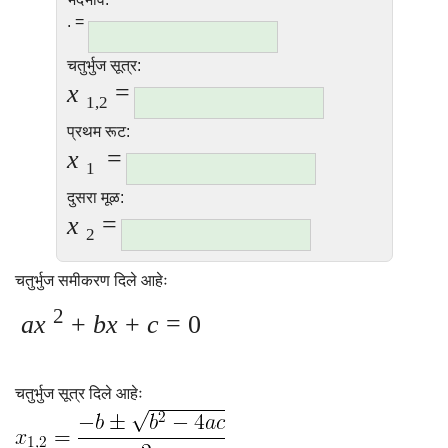
. =
चतुर्भुज सूत्र:
x
=
1,2
प्रथम रूट:
x
=
1
दुसरा मूळ:
x
=
2
चतुर्भुज समीकरण दिले आहेः
2
ax
+
bx
+
c
= 0
चतुर्भुज सूत्र दिले आहेः