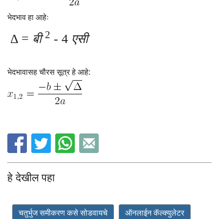
भेदभाव हा आहेः
2
Δ =
बी
-
4
एसी
भेदभावासह चौरस सूत्र हे आहे:
हे देखील पहा
चतुर्भुज समीकरण कसे सोडवायचे
ऑनलाईन कॅल्क्युलेटर