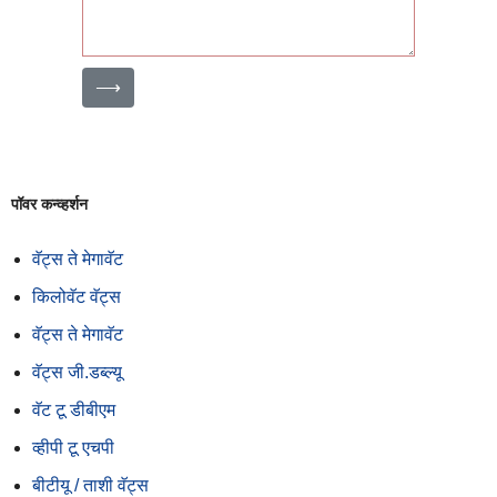
⟶
पॉवर कन्व्हर्शन
वॅट्स ते मेगावॅट
किलोवॅट वॅट्स
वॅट्स ते मेगावॅट
वॅट्स जी.डब्ल्यू
वॅट टू डीबीएम
व्हीपी टू एचपी
बीटीयू / ताशी वॅट्स