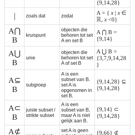
{9,14,28}
A = {
x
|
x
∈
|
zoals dat
zodat
,
x
<0}
A⋂
objecten die
A ⋂ B =
kruispunt
behoren tot set
B
{9,14}
A en set B
A ⋃ B =
A⋃
objecten die
{3,7,9,14,28
unie
behoren tot set
B
A of set B
}
A is een
A⊆
subset van B.
{9,14,28} ⊆
subgroep
set A is
B
{9,14,28}
opgenomen in
set B.
A is een
A⊂
{9,14} ⊂
juiste subset /
subset van B,
B
strikte subset
maar A is niet
{9,14,28}
gelijk aan B.
A⊄
set A is geen
{9,66} ⊄