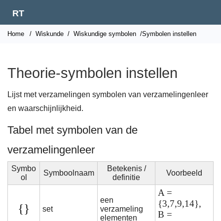
RT
Home
/
Wiskunde
/
Wiskundige symbolen
/Symbolen instellen
Theorie-symbolen instellen
Lijst met verzamelingen symbolen van verzamelingenleer
en waarschijnlijkheid.
Tabel met symbolen van de
verzamelingenleer
Symbo
Betekenis /
Symboolnaam
Voorbeeld
ol
definitie
A =
een
{3,7,9,14},
{}
set
verzameling
B =
elementen