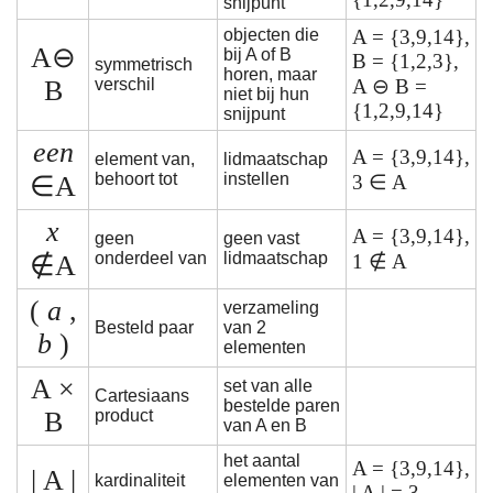
snijpunt
objecten die
A = {3,9,14},
A⊖
bij A of B
B = {1,2,3},
symmetrisch
horen, maar
B
verschil
A ⊖ B =
niet bij hun
{1,2,9,14}
snijpunt
een
A = {3,9,14},
element van,
lidmaatschap
behoort tot
instellen
∈A
3 ∈ A
x
A = {3,9,14},
geen
geen vast
onderdeel van
lidmaatschap
∉A
1 ∉ A
(
a
,
verzameling
Besteld paar
van 2
b
)
elementen
A ×
set van alle
Cartesiaans
bestelde paren
B
product
van A en B
het aantal
A = {3,9,14},
| A |
kardinaliteit
elementen van
| A | = 3