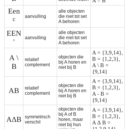
A = B
Een
alle objecten
aanvulling
die niet tot set
c
A behoren
EEN
alle objecten
aanvulling
die niet tot set
'
A behoren
A = {3,9,14},
A \
objecten die
B = {1,2,3},
relatief
bij A horen en
B
complement
A \ B =
niet bij B
{9,14}
A = {3,9,14},
objecten die
B = {1,2,3},
relatief
AB
bij A horen en
complement
A - B =
niet bij B
{9,14}
objecten die
A = {3,9,14},
bij A of B
B = {1,2,3},
symmetrisch
A∆B
horen, maar
verschil
A ∆ B =
niet bij hun
{1,2,9,14}