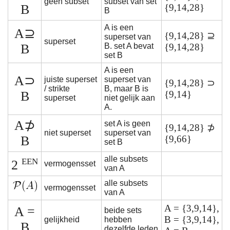
geen subset
subset van set
B
{9,14,28}
B
A is een
A⊇
{9,14,28} ⊇
superset van
superset
B
B. set A bevat
{9,14,28}
set B
A is een
A⊃
juiste superset
superset van
{9,14,28} ⊃
/ strikte
B, maar B is
B
{9,14}
superset
niet gelijk aan
A.
A⊅
set A is geen
{9,14,28} ⊅
niet superset
superset van
B
{9,66}
set B
alle subsets
EEN
2
vermogensset
van A
alle subsets
vermogensset
van A
A = {3,9,14},
A =
beide sets
B = {3,9,14},
gelijkheid
hebben
B
dezelfde leden