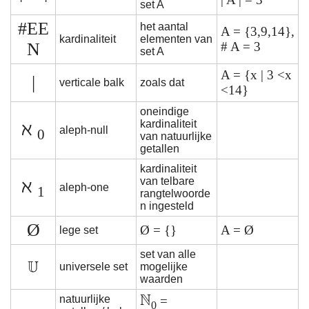
set A
#EE
het aantal
A = {3,9,14},
kardinaliteit
elementen van
N
# A = 3
set A
A = {x | 3 <x
|
verticale balk
zoals dat
<14}
oneindige
kardinaliteit
ℵ
aleph-null
0
van natuurlijke
getallen
kardinaliteit
van telbare
ℵ
aleph-one
1
rangtelwoorde
n ingesteld
Ø
Ø = {}
A = Ø
lege set
set van alle
universele set
mogelijke
waarden
natuurlijke
=
0