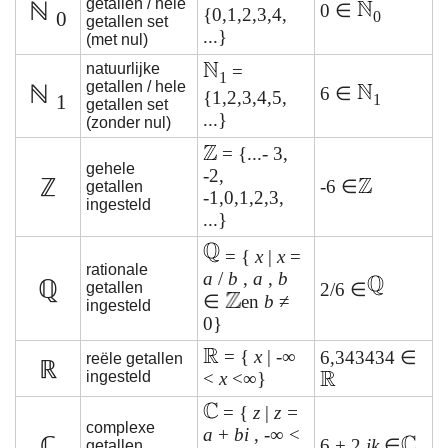
getallen / hele
ℕ
0 ∈
{0,1,2,3,4,
0
0
getallen set
...}
(met nul)
natuurlijke
=
1
getallen / hele
ℕ
6 ∈
{1,2,3,4,5,
1
1
getallen set
...}
(zonder nul)
= {...- 3,
gehele
-2,
ℤ
-6 ∈
getallen
-1,0,1,2,3,
ingesteld
...}
= {
x
|
x
=
rationale
a
/
b
,
a
,
b
ℚ
getallen
2/6 ∈
∈
en
b
≠
ingesteld
0}
= {
x
| -∞
6,343434 ∈
reële getallen
ℝ
ingesteld
<
x
<∞}
= {
z
|
z =
complexe
a
+
bi
, -∞ <
ℂ
6 + 2
ik
∈
getallen