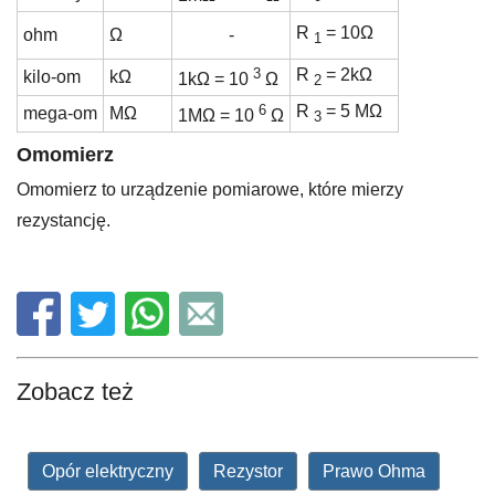
R
= 10Ω
ohm
Ω
-
1
3
R
= 2kΩ
kilo-om
kΩ
1kΩ = 10
Ω
2
6
R
= 5 MΩ
mega-om
MΩ
1MΩ = 10
Ω
3
Omomierz
Omomierz to urządzenie pomiarowe, które mierzy
rezystancję.
Zobacz też
Opór elektryczny
Rezystor
Prawo Ohma