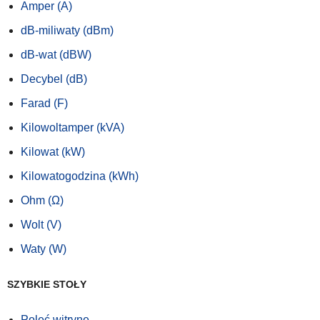
Amper (A)
dB-miliwaty (dBm)
dB-wat (dBW)
Decybel (dB)
Farad (F)
Kilowoltamper (kVA)
Kilowat (kW)
Kilowatogodzina (kWh)
Ohm (Ω)
Wolt (V)
Waty (W)
SZYBKIE STOŁY
Poleć witrynę