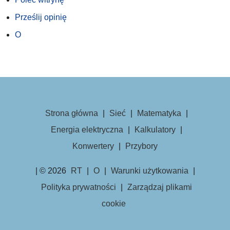
Prześlij opinię
O
Strona główna
|
Sieć
|
Matematyka
|
Energia elektryczna
|
Kalkulatory
|
Konwertery
|
Przybory
| © 2026
RT
|
O
|
Warunki użytkowania
|
Polityka prywatności
|
Zarządzaj plikami
cookie