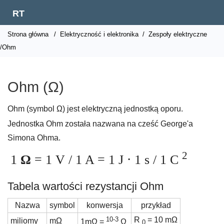
RT
Strona główna
/
Elektryczność i elektronika
/
Zespoły elektryczne
/Ohm
Ohm (Ω)
Ohm (symbol Ω) jest elektryczną jednostką oporu.
Jednostka Ohm została nazwana na cześć George'a
Simona Ohma.
2
1
Ω
= 1 V / 1 A = 1 J ⋅ 1 s / 1 C
Tabela wartości rezystancji Ohm
Nazwa
symbol
konwersja
przykład
10-3
R
= 10 mΩ
miliomy
mΩ
1mΩ =
Ω
0